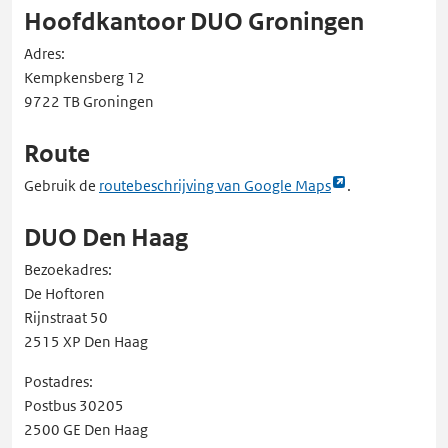
Hoofdkantoor DUO Groningen
Adres:
Kempkensberg 12
9722 TB Groningen
Route
Link
Gebruik de
routebeschrijving van Google Maps
.
opent
DUO Den Haag
externe
pagina
Bezoekadres:
in
De Hoftoren
een
Rijnstraat 50
nieuw
2515 XP Den Haag
tabblad
Postadres:
Postbus 30205
2500 GE Den Haag