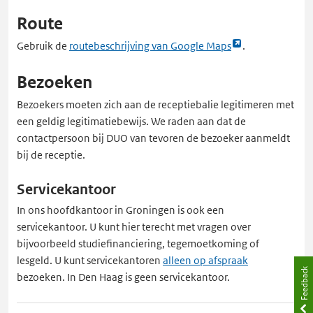
Route
Link
Gebruik de
routebeschrijving van Google Maps
.
opent
Bezoeken
externe
pagina
Bezoekers moeten zich aan de receptiebalie legitimeren met
in
een geldig legitimatiebewijs. We raden aan dat de
een
contactpersoon bij DUO van tevoren de bezoeker aanmeldt
nieuw
bij de receptie.
tabblad
Servicekantoor
In ons hoofdkantoor in Groningen is ook een
servicekantoor. U kunt hier terecht met vragen over
bijvoorbeeld studiefinanciering, tegemoetkoming of
lesgeld. U kunt servicekantoren
alleen op afspraak
Feedback
bezoeken. In Den Haag is geen servicekantoor.