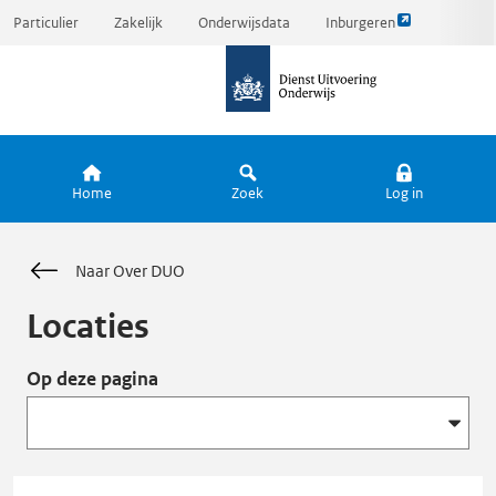
Link
Ga
Particulier
Zakelijk
Onderwijsdata
Inburgeren
opent
direct
naar
externe
naar
de
pagina
inhoud
homepagina
Home
Zoek
Log in
Naar Over DUO
Locaties
Op deze pagina