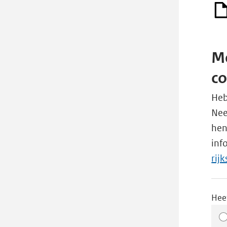
Me
c
Heb
Nee
hen
inf
Lin
rij
ope
ext
Hee
pag
in