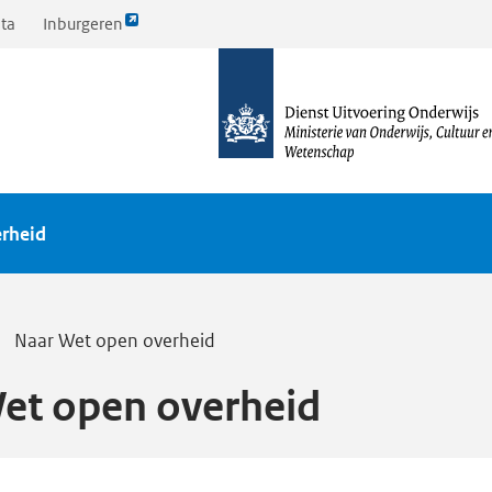
Link
ta
Inburgeren
opent
naar
externe
de
pagina
homepagina
rheid
Naar Wet open overheid
et open overheid