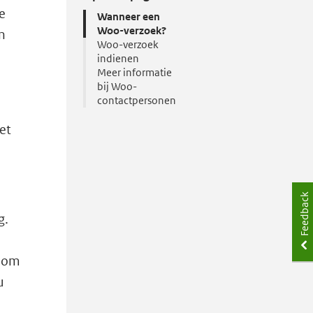
e
Wanneer een
Woo-verzoek?
n
Woo-verzoek
indienen
Meer informatie
bij Woo-
contactpersonen
et
Feedback
g.
n om
u