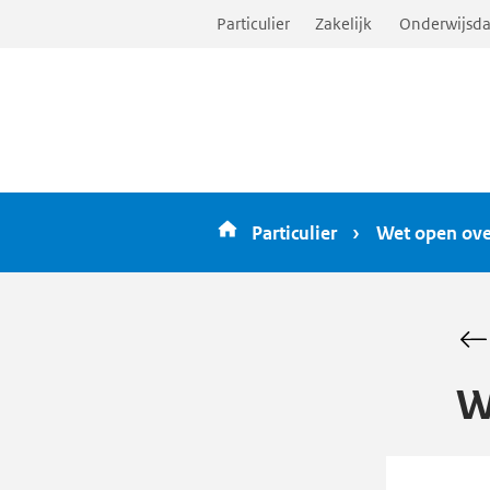
Ga
Particulier
Zakelijk
Onderwijsda
direct
naar
inhoud
Particulier
Wet open ove
W