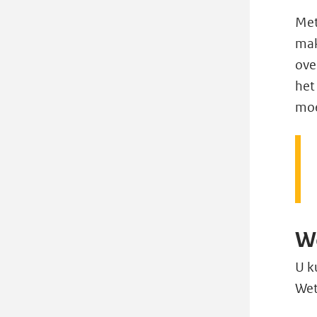
Met
mak
ove
het
moe
W
U k
Wet