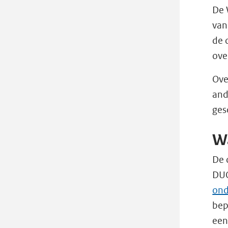
De 
van
de 
ove
Ove
and
ges
W
De 
DUO
ond
bep
een