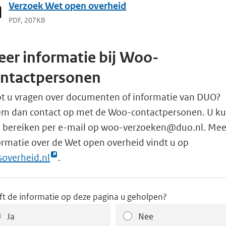
Verzoek Wet open overheid
PDF, 207KB
er informatie bij Woo-
ontactpersonen
t u vragen over documenten of informatie van DUO?
m dan contact op met de Woo-contactpersonen. U ku
 bereiken per e-mail op woo-verzoeken@duo.nl. Mee
ormatie over de Wet open overheid vindt u op
k
ksoverheid.nl
.
nt
erne
ft de informatie op deze pagina u geholpen?
ina
Ja
Nee