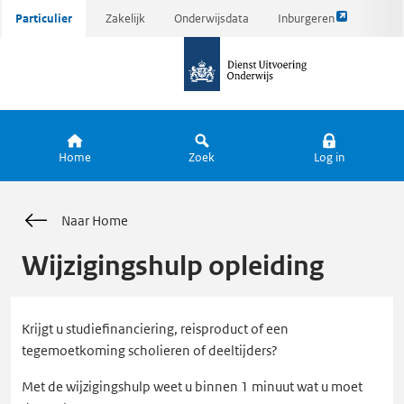
Link
Ga
Particulier
Zakelijk
Onderwijsdata
Inburgeren
opent
direct
naar
externe
naar
de
pagina
inhoud
homepagina
Home
Zoek
Log in
Naar Home
Wijzigingshulp opleiding
Krijgt u studiefinanciering, reisproduct of een
tegemoetkoming scholieren of deeltijders?
Met de wijzigingshulp weet u binnen 1 minuut wat u moet