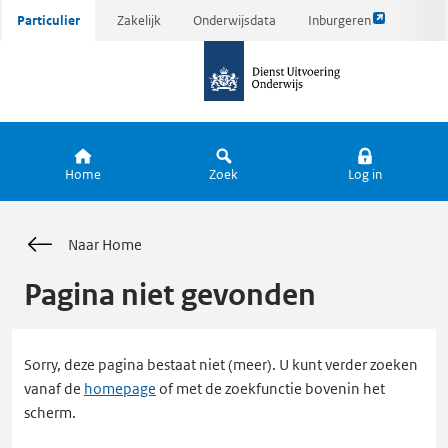
Link
Ga
Particulier
Zakelijk
Onderwijsdata
Inburgeren
opent
direct
naar
externe
naar
de
pagina
inhoud
homepagina
Home
Zoek
Log in
Naar Home
Pagina niet gevonden
Sorry, deze pagina bestaat niet (meer). U kunt verder zoeken
vanaf de
homepage
of met de zoekfunctie bovenin het
scherm.