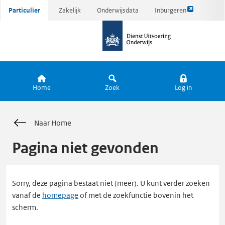
Link
Ga
Particulier
Zakelijk
Onderwijsdata
Inburgeren
opent
direct
naar
externe
naar
de
pagina
inhoud
homepagina
Home
Zoek
Log in
Naar Home
Pagina niet gevonden
Sorry, deze pagina bestaat niet (meer). U kunt verder zoeken
vanaf de
homepage
of met de zoekfunctie bovenin het
scherm.