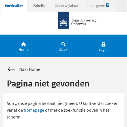
Link
Ga
Particulier
Zakelijk
Onderwijsdata
Inburgeren
opent
direct
naar
externe
naar
de
pagina
inhoud
homepagina
Home
Zoek
Log in
Naar Home
Pagina niet gevonden
Sorry, deze pagina bestaat niet (meer). U kunt verder zoeken
vanaf de
homepage
of met de zoekfunctie bovenin het
scherm.