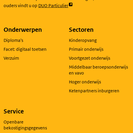
Link
ouders vindt u op
DUO Particulier
opent
externe
pagina
Onderwerpen
Sectoren
in
Diploma's
Kinderopvang
een
nieuw
Facet: digitaal toetsen
Primair onderwijs
tabblad
Verzuim
Voortgezet onderwijs
Middelbaar beroepsonderwijs
en vavo
Hoger onderwijs
Ketenpartners inburgeren
Service
Openbare
bekostigingsgegevens