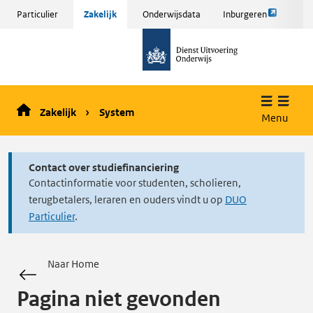
Link
Sla
Particulier
Zakelijk
Onderwijsdata
Inburgeren
opent
menu
naar
externe
over
de
pagina
en ga
homepage
naar
de
Zakelijk
System
inhoud
Menu
Contact over studiefinanciering
Contactinformatie voor studenten, scholieren,
terugbetalers, leraren en ouders vindt u op
DUO
Particulier
.
Naar Home
Pagina niet gevonden