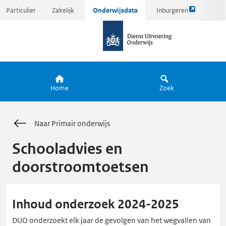
Link
Ga
Particulier
Zakelijk
Onderwijsdata
Inburgeren
opent
direct
naar
externe
naar
de
pagina
inhoud
homepagina
Home
Zoek
Naar Primair onderwijs
Schooladvies en
doorstroomtoetsen
Inhoud onderzoek 2024-2025
DUO onderzoekt elk jaar de gevolgen van het wegvallen van