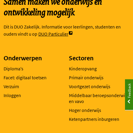
Samen maken we onderwijs en
ontwikkeling mogelijk
Dit is DUO Zakelijk. Informatie voor leerlingen, studenten en
Link
ouders vindt u op
DUO Particulier
opent
externe
pagina
Onderwerpen
Sectoren
in
Diploma's
Kinderopvang
een
nieuw
Facet: digitaal toetsen
Primair onderwijs
tabblad
Feedback
Verzuim
Voortgezet onderwijs
Inloggen
Middelbaar beroepsonderwijs
en vavo
Hoger onderwijs
Ketenpartners inburgeren