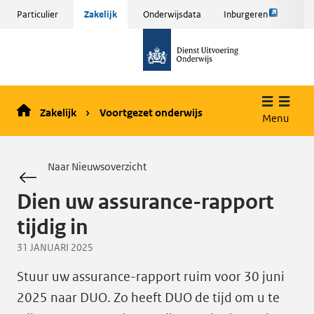
Link
Sla
Particulier
Zakelijk
Onderwijsdata
Inburgeren
opent
menu
naar
externe
over
de
pagina
en ga
homepage
naar
de
Zakelijk
Voortgezet onderwijs
inhoud
Menu
Naar Nieuwsoverzicht
Dien uw assurance-rapport
tijdig in
31 JANUARI 2025
Stuur uw assurance-rapport ruim voor 30 juni
2025 naar DUO. Zo heeft DUO de tijd om u te