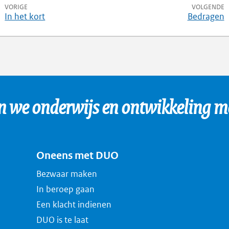
pagina
p
VORIGE
VOLGENDE
In het kort
Bedragen
we onderwijs en ontwikkeling mo
Oneens met DUO
Bezwaar maken
In beroep gaan
Een klacht indienen
DUO is te laat