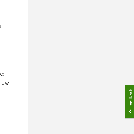
U
e:
j uw
Feedback