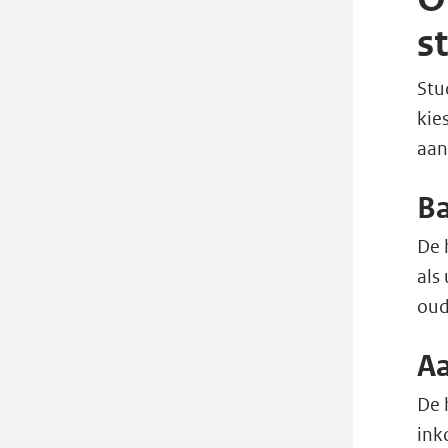
s
Stu
kie
aan
Ba
De 
als
oud
Aa
De 
ink