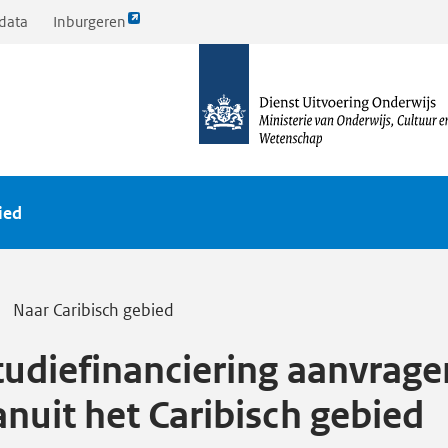
Link
data
Inburgeren
opent
naar
externe
de
pagina
homepagina
ied
Naar Caribisch gebied
tudiefinanciering aanvrage
anuit het Caribisch gebied