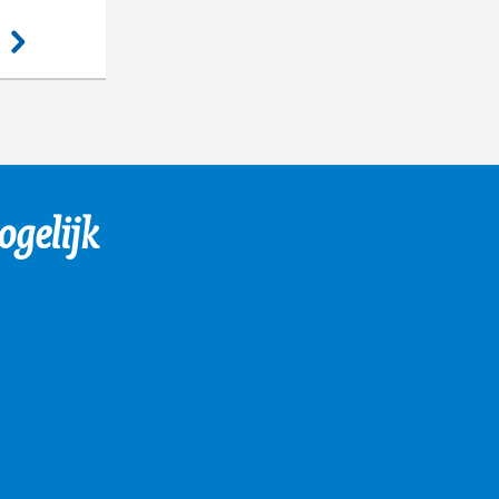
agina
gelijk