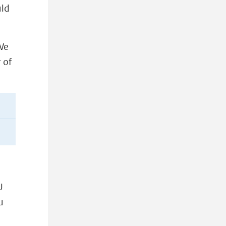
uld
We
 of
U
u