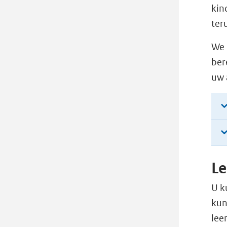
kin
ter
We 
ber
uw 
Le
U k
kun
lee