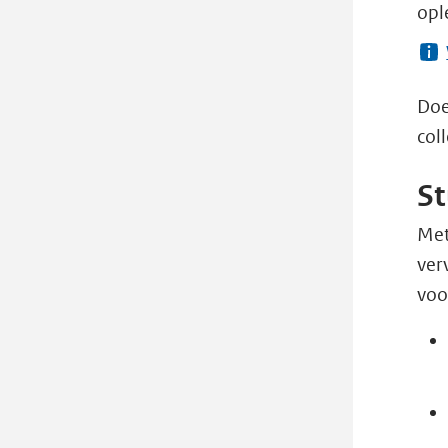
opl
Doe
col
St
Met
ver
voo