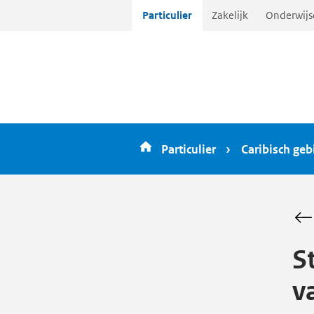
Ga
Particulier
Zakelijk
Onderwijs
direct
naar
inhoud
Particulier
Caribisch geb
S
v