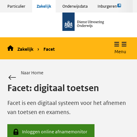
Link
Sla
Particulier
Zakelijk
Onderwijsdata
Inburgeren
opent
menu
naar
externe
over
de
pagina
en ga
homepage
naar
de
Zakelijk
Facet
inhoud
Menu
Naar Home
Facet: digitaal toetsen
Facet is een digitaal systeem voor het afnemen
van toetsen en examens.
Inloggen online afnamemonitor