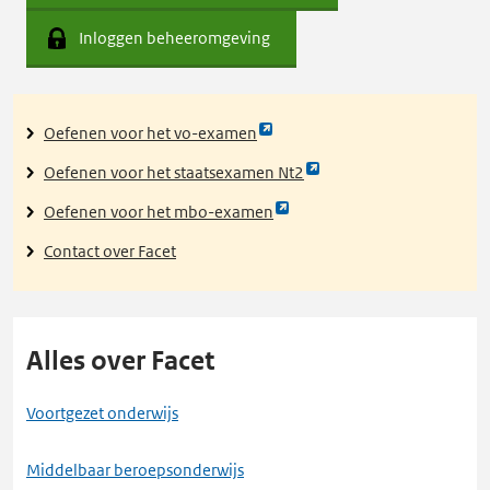
Inloggen beheeromgeving
Link
Oefenen voor het vo-examen
opent
Link
Oefenen voor het staatsexamen Nt2
externe
opent
pagina
Link
Oefenen voor het mbo-examen
externe
opent
pagina
Contact over Facet
externe
pagina
Alles over Facet
Voortgezet onderwijs
Middelbaar beroepsonderwijs