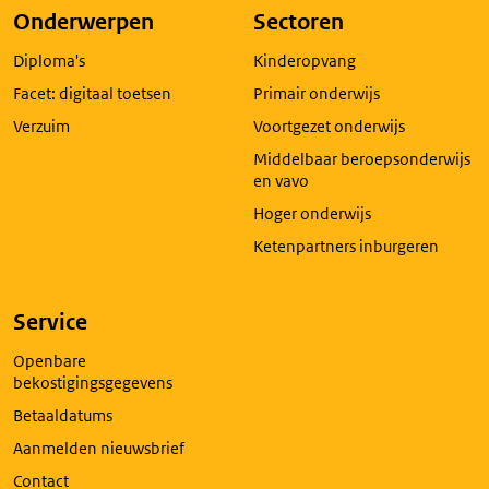
pagina
Onderwerpen
Sectoren
in
Diploma's
Kinderopvang
een
nieuw
Facet: digitaal toetsen
Primair onderwijs
tabblad
Verzuim
Voortgezet onderwijs
Middelbaar beroepsonderwijs
en vavo
Hoger onderwijs
Ketenpartners inburgeren
Service
Openbare
bekostigingsgegevens
Betaaldatums
Aanmelden nieuwsbrief
Contact