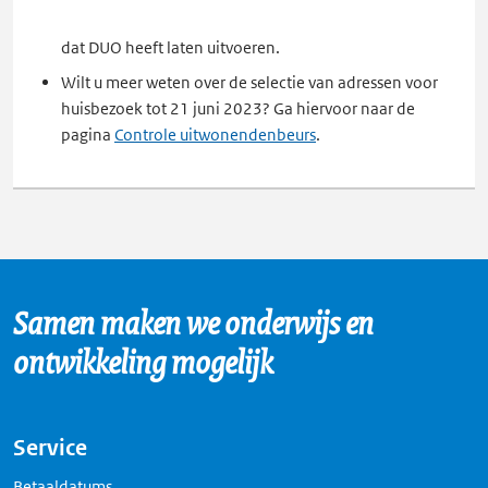
in
een
dat DUO heeft laten uitvoeren.
nieuw
Wilt u meer weten over de selectie van adressen voor
tabblad
huisbezoek tot 21 juni 2023? Ga hiervoor naar de
pagina
Controle uitwonendenbeurs
.
Samen maken we onderwijs en
ontwikkeling mogelijk
Service
Betaaldatums