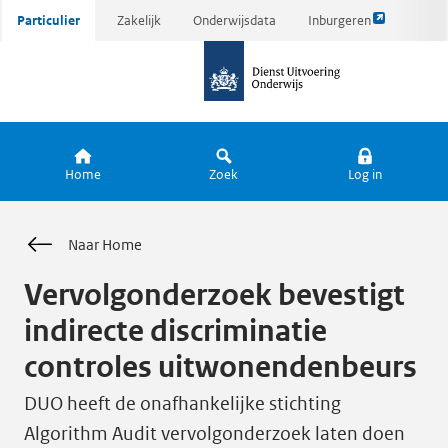
Link
Ga
Particulier
Zakelijk
Onderwijsdata
Inburgeren
opent
direct
naar
externe
naar
de
pagina
inhoud
homepagina
Home
Zoek
Log in
Naar Home
Vervolgonderzoek bevestigt
indirecte discriminatie
controles uitwonendenbeurs
DUO heeft de onafhankelijke stichting
Algorithm Audit vervolgonderzoek laten doen