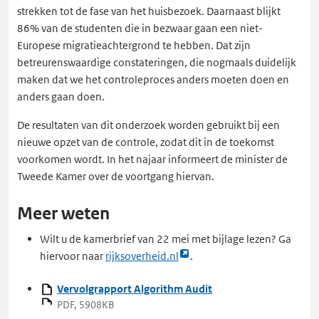
strekken tot de fase van het huisbezoek. Daarnaast blijkt
86% van de studenten die in bezwaar gaan een niet-
Europese migratieachtergrond te hebben. Dat zijn
betreurenswaardige constateringen, die nogmaals duidelijk
maken dat we het controleproces anders moeten doen en
anders gaan doen.
De resultaten van dit onderzoek worden gebruikt bij een
nieuwe opzet van de controle, zodat dit in de toekomst
voorkomen wordt. In het najaar informeert de minister de
Tweede Kamer over de voortgang hiervan.
Meer weten
Wilt u de kamerbrief van 22 mei met bijlage lezen? Ga
Link
hiervoor naar
rijksoverheid.nl
.
opent
Vervolgrapport Algorithm Audit
externe
PDF, 5908KB
pagina