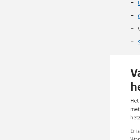
V
h
Het
met
hetz
Er i
Wann