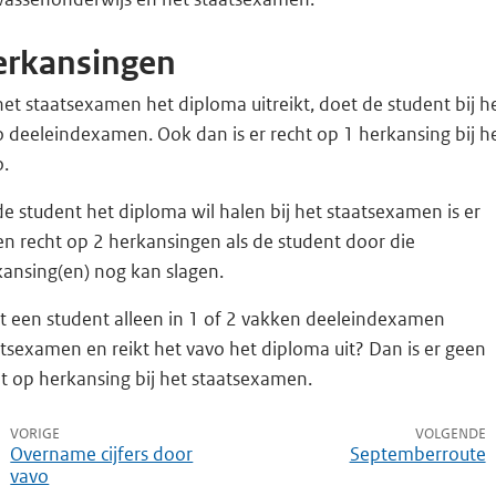
erkansingen
het staatsexamen het diploma uitreikt, doet de student bij h
 deeleindexamen. Ook dan is er recht op 1 herkansing bij h
o.
de student het diploma wil halen bij het staatsexamen is er
en recht op 2 herkansingen als de student door die
kansing(en) nog kan slagen.
t een student alleen in 1 of 2 vakken deeleindexamen
tsexamen en reikt het vavo het diploma uit? Dan is er geen
t op herkansing bij het staatsexamen.
VORIGE
VOLGENDE
Overname cijfers door
Septemberroute
vavo