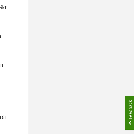
ikt.
n
en
Feedback
Dit