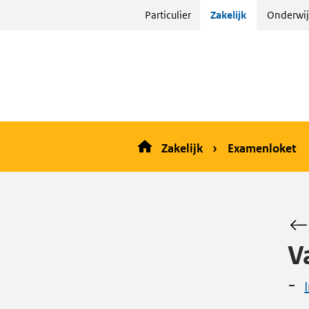
Sla
Particulier
Zakelijk
Onderwij
menu
over
en ga
naar
de
inhoud
Zakelijk
Examenloket
V