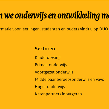
we onderwijs en ontwikkeling mo
Link
ormatie voor leerlingen, studenten en ouders vindt u op
DUO P
open
exte
Sectoren
pagi
in
Kinderopvang
een
Primair onderwijs
nieu
Voortgezet onderwijs
tabb
Middelbaar beroepsonderwijs en vavo
Hoger onderwijs
Ketenpartners inburgeren