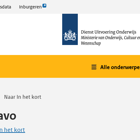
Link
sdata
Inburgeren
opent
naar
externe
de
pagina
homepage
Alle onderwerp
Naar In het kort
avo
In het kort