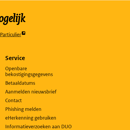
gelijk
articulier
t
rne
na
Service
Openbare
bekostigingsgegevens
w
Betaaldatums
lad
Aanmelden nieuwsbrief
Contact
Phishing melden
eHerkenning gebruiken
Informatieverzoeken aan DUO