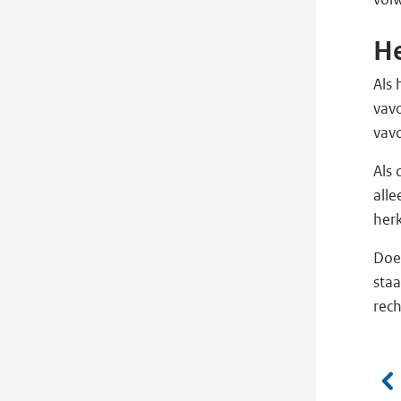
H
Als 
vavo
vav
Als 
alle
her
Doe
staa
rech