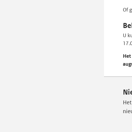
Of 
Be
U k
17.0
Het 
augu
Ni
Het
nie