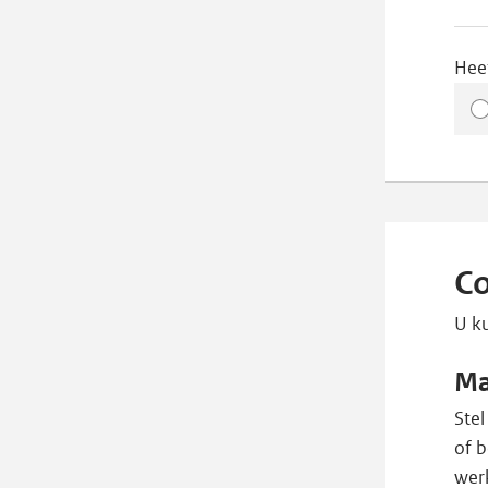
Hee
Co
U ku
Ma
Stel
of 
wer