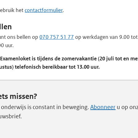
gebruik het
contactformulier
.
llen
unt ons bellen op
070 757 51 77
op werkdagen van 9.00 tot
0 uur.
Examenloket is tijdens de zomervakantie (20 juli tot en me
stus) telefonisch bereikbaar tot 13.00 uur.
ets missen?
 onderwijs is constant in beweging.
Abonneer
u op on
uwsbrief.