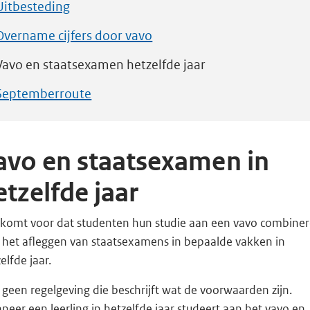
Uitbesteding
Overname cijfers door vavo
Vavo en staatsexamen hetzelfde jaar
Septemberroute
avo en staatsexamen in
etzelfde jaar
 komt voor dat studenten hun studie aan een vavo combine
 het afleggen van staatsexamens in bepaalde vakken in
elfde jaar.
s geen regelgeving die beschrijft wat de voorwaarden zijn.
eer een leerling in hetzelfde jaar studeert aan het vavo en