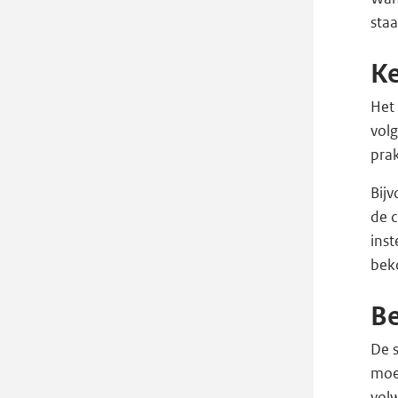
sta
Ke
Het 
volg
prak
Bij
de c
inst
bek
Be
De s
moe
vol