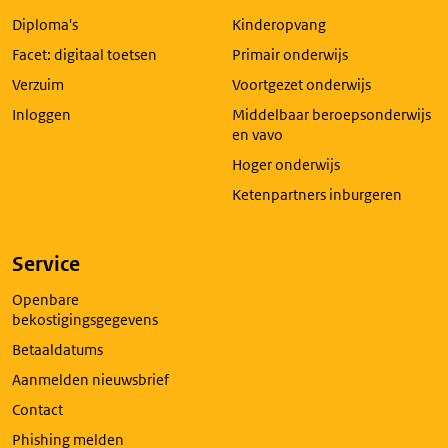
in
Diploma's
Kinderopvang
een
nieuw
Facet: digitaal toetsen
Primair onderwijs
tabblad
Verzuim
Voortgezet onderwijs
Inloggen
Middelbaar beroepsonderwijs
en vavo
Hoger onderwijs
Ketenpartners inburgeren
Service
Openbare
bekostigingsgegevens
Betaaldatums
Aanmelden nieuwsbrief
Contact
Phishing melden