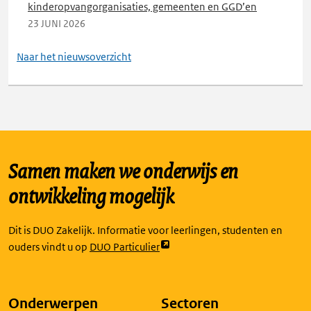
kinderopvangorganisaties, gemeenten en GGD’en
23 JUNI 2026
Naar het nieuwsoverzicht
Samen maken we onderwijs en
ontwikkeling mogelijk
Dit is DUO Zakelijk. Informatie voor leerlingen, studenten en
Link
ouders vindt u op
DUO Particulier
opent
externe
pagina
Onderwerpen
Sectoren