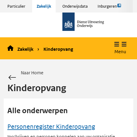
Link
Sla
Particulier
Zakelijk
Onderwijsdata
Inburgeren
opent
menu
naar
externe
over
de
pagina
en ga
homepage
naar
de
Zakelijk
Kinderopvang
inhoud
Menu
Naar Home
Kinderopvang
Alle onderwerpen
Personenregister Kinderopvang
Inschrijven en personen koppelen aan uw organisatie