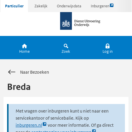
Link
Ga
Particulier
Zakelijk
Onderwijsdata
Inburgeren
opent
direct
naar
externe
naar
de
pagina
inhoud
homepagina
Home
Zoek
Log in
Naar Bezoeken
Breda
Met vragen over inburgeren kunt u niet naar een
servicekantoor of servicebalie. Kijk op
Link
inburgeren.nl
voor meer informatie. Of ga direct
opent
Link