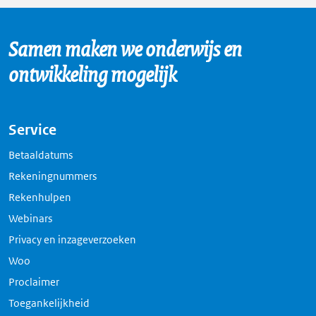
een
nieuw
Samen maken we onderwijs en
tabblad
ontwikkeling mogelijk
Service
Betaaldatums
Rekeningnummers
Rekenhulpen
Webinars
Privacy en inzageverzoeken
Woo
Proclaimer
Toegankelijkheid