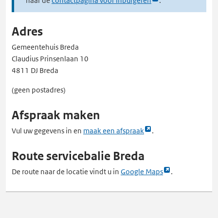
naar de
contactpagina voor inburgeren
.
externe
opent
pagina
externe
Adres
in
pagina
een
in
Gemeentehuis Breda
nieuw
een
Claudius Prinsenlaan 10
tabblad
nieuw
4811 DJ Breda
tabblad
(geen postadres)
Afspraak maken
Link
Vul uw gegevens in en
maak een afspraak
.
opent
Route servicebalie Breda
externe
pagina
Link
De route naar de locatie vindt u in
Google Maps
.
in
opent
een
externe
nieuw
pagina
tabblad
in