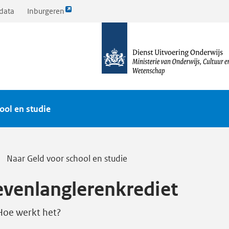
Link
data
Inburgeren
opent
naar
externe
de
pagina
homepagina
ool en studie
Naar Geld voor school en studie
evenlanglerenkrediet
Hoe werkt het?