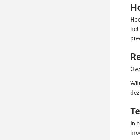
Ho
Hoe
het
pre
R
Ove
Wil
dez
Te
In 
moe