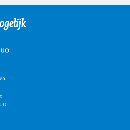
gelijk
DUO
nen
ie
DUO