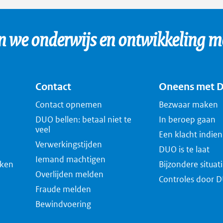
we onderwijs en ontwikkeling mo
Contact
Oneens met 
Contact opnemen
Bezwaar maken
DUO bellen: betaal niet te
In beroep gaan
veel
Een klacht indie
Verwerkingstijden
DUO is te laat
Iemand machtigen
eken
Bijzondere situat
Overlijden melden
Controles door 
Fraude melden
Bewindvoering