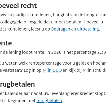
eveel recht
veel u jaarlijks kunt lenen, hangt af van de hoogte va
 collegegeld of lesgeld dat u moet betalen. Hoeveel u
cies kunt lenen, leest u op
Bedragen en uitbetaling
.
ente
r de lening loopt rente. In 2026 is het percentage 2,3
t u weten welk rentepercentage voor u geldt en hoela
e vaststaat? Log in op
Mijn DUO
en kijk bij Mijn schuld
rugbetalen
het kalenderjaar nadat uw levenlanglerenkrediet stopt
t u beginnen met
terugbetalen
.