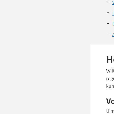
H
Wil
reg
kun
V
U m