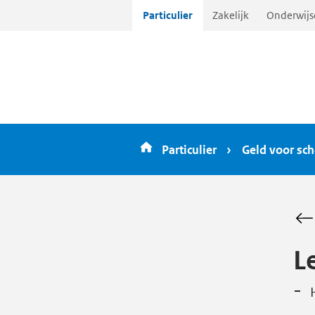
Ga
Particulier
Zakelijk
Onderwijs
direct
naar
inhoud
Particulier
Geld voor sch
L