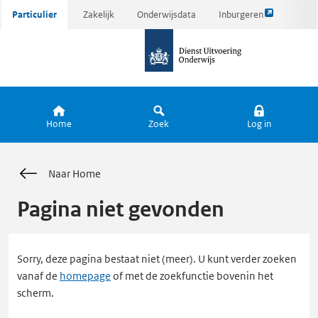
Link
Ga
Particulier
Zakelijk
Onderwijsdata
Inburgeren
opent
direct
naar
externe
naar
de
pagina
inhoud
homepagina
Home
Zoek
Log in
Naar Home
Pagina niet gevonden
Sorry, deze pagina bestaat niet (meer). U kunt verder zoeken
vanaf de
homepage
of met de zoekfunctie bovenin het
scherm.