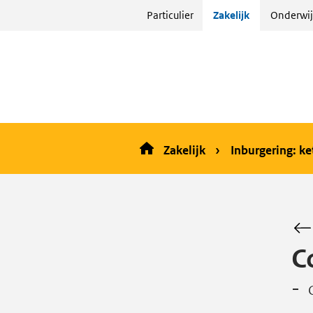
Sla
Particulier
Zakelijk
Onderwij
menu
over
en ga
naar
de
inhoud
Zakelijk
Inburgering: k
C