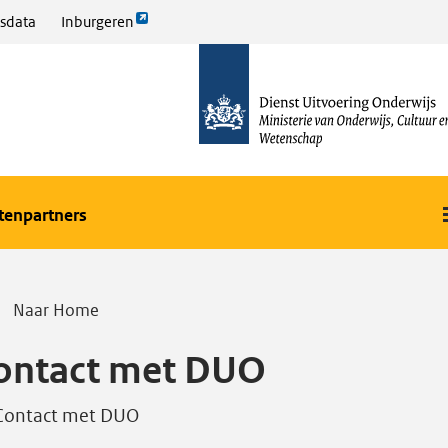
Link
sdata
Inburgeren
opent
naar
externe
de
pagina
homepage
etenpartners
Naar Home
ontact met DUO
Contact met DUO