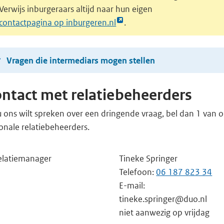
Verwijs inburgeraars altijd naar hun eigen
Link
contactpagina op inburgeren.nl
.
opent
externe
Vragen die intermediars mogen stellen
pagina
in
een
ntact met relatiebeheerders
nieuw
u ons wilt spreken over een dringende vraag, bel dan 1 van 
tabblad
onale relatiebeheerders.
elatiemanager
Tineke Springer
Telefoon:
06 187 823 34
E-mail:
tineke.springer@duo.nl
niet aanwezig op vrijdag