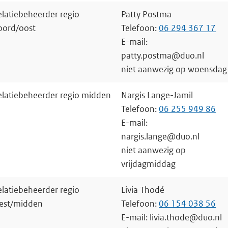
elatiebeheerder regio
Patty Postma
oord/oost
Telefoon:
06 294 367 17
E-mail:
patty.postma@duo.nl
niet aanwezig op woensdag
elatiebeheerder regio midden
Nargis Lange-Jamil
Telefoon:
06 255 949 86
E-mail:
nargis.lange@duo.nl
niet aanwezig op
vrijdagmiddag
elatiebeheerder regio
Livia Thodé
est/midden
Telefoon:
06 154 038 56
E-mail: livia.thode@duo.nl