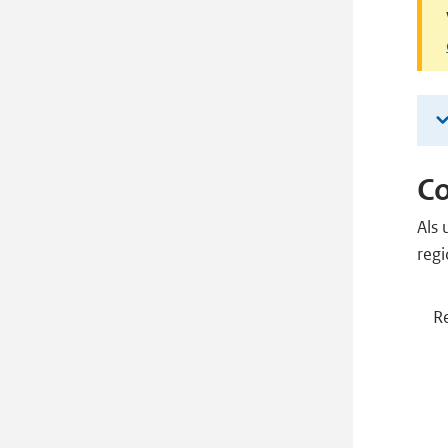
Co
Als 
regi
R