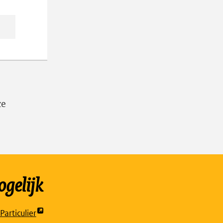
ze
gelijk
articulier