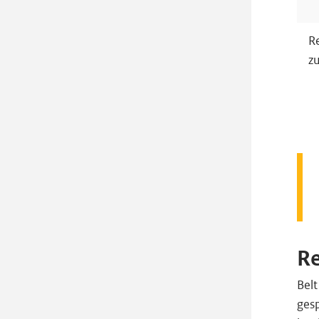
R
z
Re
Bel
gesp