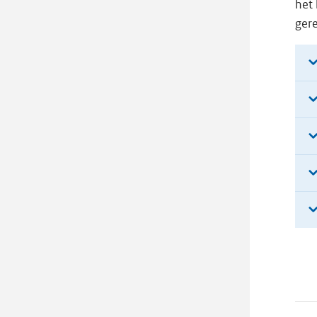
het 
gere