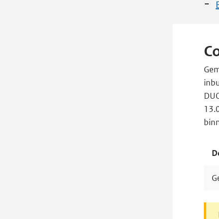
C
Gem
inbu
DUO
13.
bin
D
G