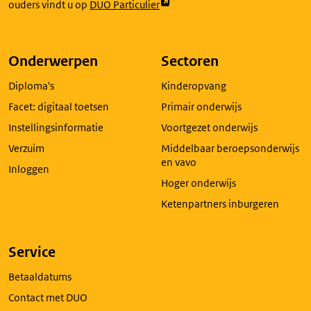
Link
ouders vindt u op
DUO Particulier
opent
externe
pagina
Onderwerpen
Sectoren
in
Diploma's
Kinderopvang
een
nieuw
Facet: digitaal toetsen
Primair onderwijs
tabblad
Instellingsinformatie
Voortgezet onderwijs
Verzuim
Middelbaar beroepsonderwijs
en vavo
Inloggen
Hoger onderwijs
Ketenpartners inburgeren
Service
Betaaldatums
Contact met DUO