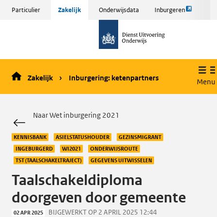
Link
Sla
Particulier
Zakelijk
Onderwijsdata
Inburgeren
opent
menu
naar
externe
over
de
pagina
en ga
homepage
naar
de
Zakelijk
Inburgering: ketenpartners
inhoud
Menu
Naar Wet inburgering 2021
KENNISBANK
ASIELSTATUSHOUDER
GEZINSMIGRANT
INGEBURGERD
WI2021
ONDERWIJSROUTE
TST (TAALSCHAKELTRAJECT)
GEGEVENS UITWISSELEN
Taalschakeldiploma
doorgeven door gemeente
BIJGEWERKT OP 2 APRIL 2025 12:44
02 APR 2025