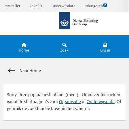
Link
Ga
Particulier
Zakelijk
Onderwijsdata
Inburgeren
opent
direct
naar
externe
naar
de
pagina
inhoud
homepagina
Home
Zoek
Log in
Naar Home
Sorry, deze pagina bestaat niet (meer). U kunt verder zoeken
vanaf de startpagina’s voor
Organisatie
of
Onderwijsdata
. Of
gebruik de zoekfunctie bovenin het scherm.