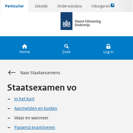
Link
Ga
Particulier
Zakelijk
Onderwijsdata
Inburgeren
opent
direct
naar
externe
naar
de
pagina
inhoud
homepagina
Home
Zoek
Log in
Naar Staatsexamens
Staatsexamen vo
In het kort
Aanmelden en kosten
Waar en wanneer
Passend examineren