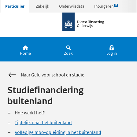
Link
Ga
Particulier
Zakelijk
Onderwijsdata
Inburgeren
opent
direct
naar
externe
naar
de
pagina
inhoud
homepagina
Home
Zoek
Log in
Naar Geld voor school en studie
Studiefinanciering
buitenland
Hoe werkt het?
Tijdelijk naar het buitenland
Volledige mbo-opleiding in het buitenland