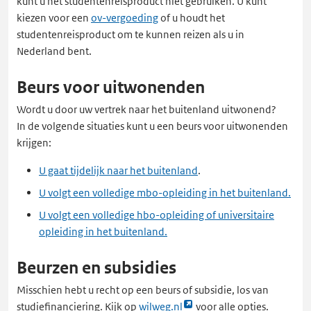
kunt u het studentenreisproduct niet gebruiken. U kunt
kiezen voor een
ov-vergoeding
of u houdt het
studentenreisproduct om te kunnen reizen als u in
Nederland bent.
Beurs voor uitwonenden
Wordt u door uw vertrek naar het buitenland uitwonend?
In de volgende situaties kunt u een beurs voor uitwonenden
krijgen:
U gaat tijdelijk naar het buitenland
.
U volgt een volledige mbo-opleiding in het buitenland.
U volgt een volledige hbo-opleiding of universitaire
opleiding in het buitenland.
Beurzen en subsidies
Misschien hebt u recht op een beurs of subsidie, los van
Link
studiefinanciering. Kijk op
wilweg.nl
voor alle opties.