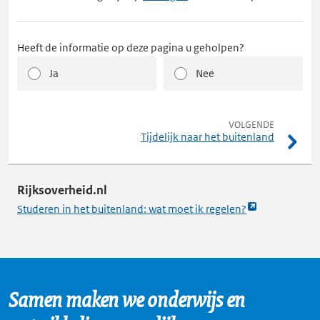
opent
externe
pagina
Heeft de informatie op deze pagina u geholpen?
in
Ja
Nee
een
nieuw
tabblad
pagina
VOLGENDE
Tijdelijk naar het buitenland
Rijksoverheid.nl
Link
Studeren in het buitenland: wat moet ik regelen?
opent
externe
pagina
in
Samen maken we onderwijs en
een
nieuw