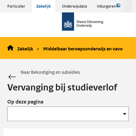
Link
Sla
Particulier
Zakelijk
Onderwijsdata
Inburgeren
opent
menu
naar
externe
over
de
pagina
en ga
homepage
naar
de
Zakelijk
Middelbaar beroepsonderwijs en vavo
inhoud
Naar Bekostiging en subsidies
Vervanging bij studieverlof
Op deze pagina