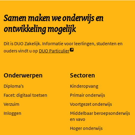
Samen maken we onderwijs en
ontwikkeling mogelijk
Dit is DUO Zakelijk. Informatie voor leerlingen, studenten en
Link
ouders vindt u op
DUO Particulier
opent
externe
pagina
Onderwerpen
Sectoren
in
Diploma's
Kinderopvang
een
nieuw
Facet: digitaal toetsen
Primair onderwijs
tabblad
Verzuim
Voortgezet onderwijs
Inloggen
Middelbaar beroepsonderwijs
en vavo
Hoger onderwijs