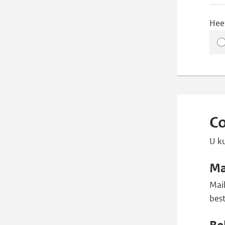
Hee
Co
U ku
Ma
Mai
bes