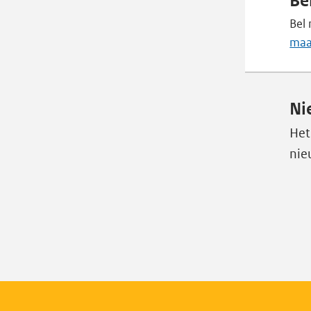
Be
Bel
maa
Ni
Het
nie