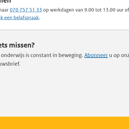
llen
 naar
070 757 51 33
op werkdagen van 9.00 tot 13.00 uur o
k een belafspraak
.
ets missen?
 onderwijs is constant in beweging.
Abonneer
u op on
uwsbrief.