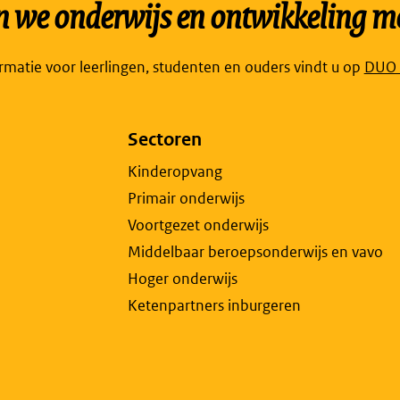
we onderwijs en ontwikkeling mo
Link
ormatie voor leerlingen, studenten en ouders vindt u op
DUO P
open
exte
Sectoren
pagi
in
Kinderopvang
een
Primair onderwijs
nieu
Voortgezet onderwijs
tabb
Middelbaar beroepsonderwijs en vavo
Hoger onderwijs
Ketenpartners inburgeren