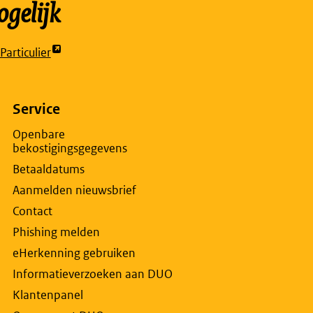
gelijk
articulier
t
rne
na
Service
Openbare
bekostigingsgegevens
w
Betaaldatums
lad
Aanmelden nieuwsbrief
Contact
Phishing melden
eHerkenning gebruiken
Informatieverzoeken aan DUO
Klantenpanel