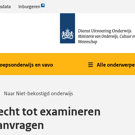
Link
sdata
Inburgeren
opent
naar
externe
de
pagina
homepage
oepsonderwijs en vavo
Alle onderwerp
Naar Niet-bekostigd onderwijs
echt tot examineren
anvragen