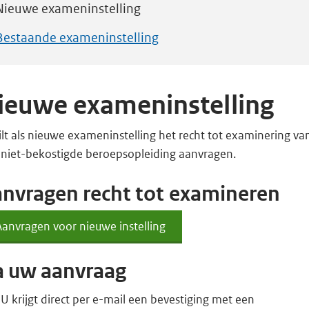
Nieuwe exameninstelling
Bestaande exameninstelling
ieuwe exameninstelling
lt als nieuwe exameninstelling het recht tot examinering va
 niet-bekostigde beroepsopleiding aanvragen.
nvragen recht tot examineren
Aanvragen voor nieuwe instelling
Aanvragen
voor
nieuwe
 uw aanvraag
instelling
U krijgt direct per e-mail een bevestiging met een