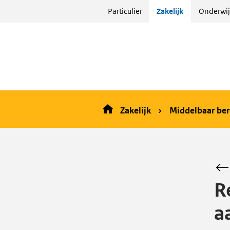
Sla
Particulier
Zakelijk
Onderwij
menu
over
en ga
naar
de
inhoud
Zakelijk
Middelbaar ber
R
a