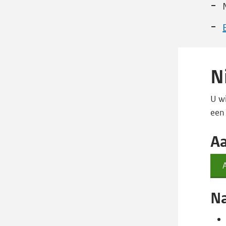
N
U wi
een
Aa
Na