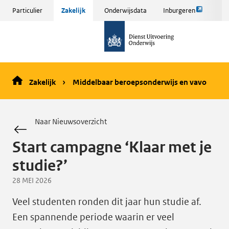
Link
Sla
Particulier
Zakelijk
Onderwijsdata
Inburgeren
opent
menu
naar
externe
over
de
pagina
en ga
homepage
naar
de
Zakelijk
Middelbaar beroepsonderwijs en vavo
inhoud
Naar Nieuwsoverzicht
Start campagne ‘Klaar met je
studie?’
28 MEI 2026
Veel studenten ronden dit jaar hun studie af.
Een spannende periode waarin er veel