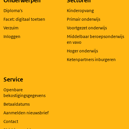
Onderwerpen
Sectoren
in
Diploma's
Kinderopvang
een
nieuw
Facet: digitaal toetsen
Primair onderwijs
tabblad
Verzuim
Voortgezet onderwijs
Inloggen
Middelbaar beroepsonderwijs
en vavo
Hoger onderwijs
Ketenpartners inburgeren
Service
Openbare
bekostigingsgegevens
Betaaldatums
Aanmelden nieuwsbrief
Contact