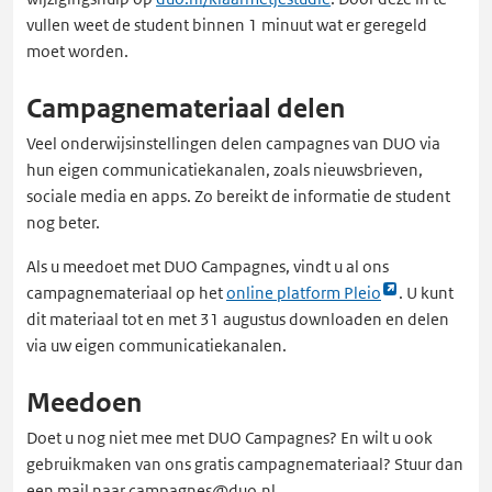
vullen weet de student binnen 1 minuut wat er geregeld
moet worden.
Campagnemateriaal delen
Veel onderwijsinstellingen delen campagnes van DUO via
hun eigen communicatiekanalen, zoals nieuwsbrieven,
sociale media en apps. Zo bereikt de informatie de student
nog beter.
Als u meedoet met DUO Campagnes, vindt u al ons
Link
campagnemateriaal op het
online platform Pleio
. U kunt
opent
dit materiaal tot en met 31 augustus downloaden en delen
externe
via uw eigen communicatiekanalen.
pagina
Meedoen
in
een
Doet u nog niet mee met DUO Campagnes? En wilt u ook
nieuw
gebruikmaken van ons gratis campagnemateriaal? Stuur dan
tabblad
een mail naar campagnes@duo.nl.