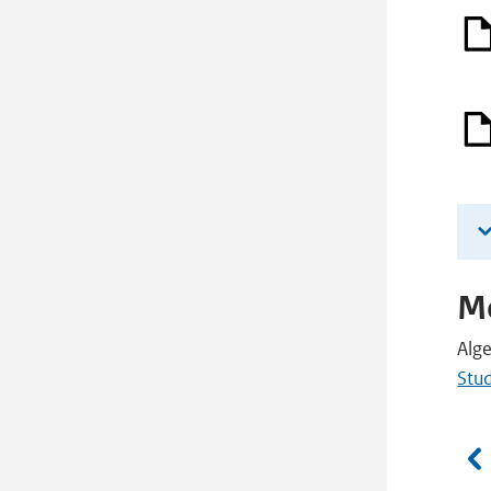
Me
Alg
Stud