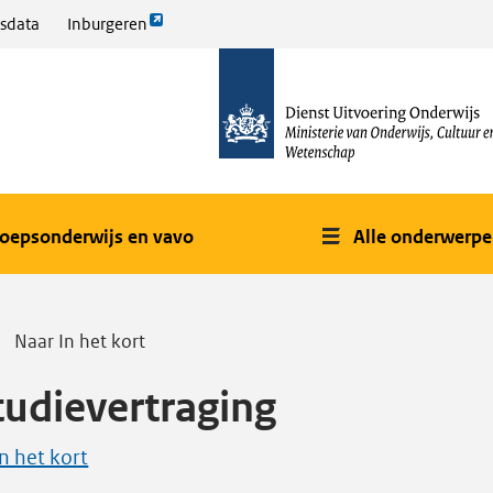
Link
sdata
Inburgeren
opent
naar
externe
de
pagina
homepage
oepsonderwijs en vavo
Alle onderwerp
Naar In het kort
tudievertraging
In het kort