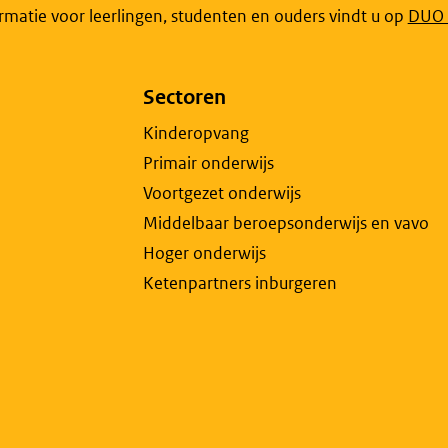
Link
ormatie voor leerlingen, studenten en ouders vindt u op
DUO P
open
exte
Sectoren
pagi
in
Kinderopvang
een
Primair onderwijs
nieu
Voortgezet onderwijs
tabb
Middelbaar beroepsonderwijs en vavo
Hoger onderwijs
Ketenpartners inburgeren