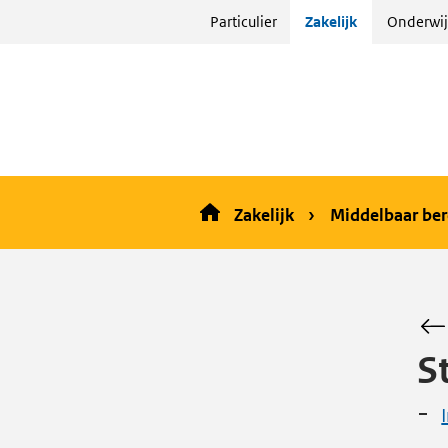
Sla
Particulier
Zakelijk
Onderwij
menu
over
en ga
naar
de
inhoud
Zakelijk
Middelbaar ber
S