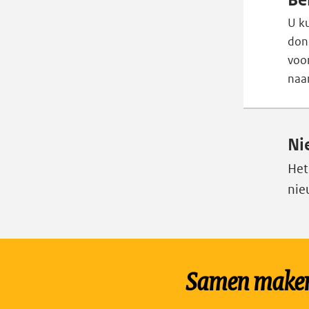
Be
U k
dond
voor
naa
Ni
Het
nie
Samen maken 