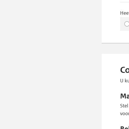
Hee
Co
U ku
Ma
Stel
voor