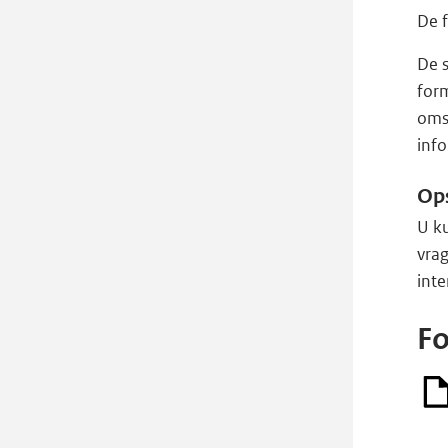
De f
De s
form
oms
inf
Op
U k
vra
inte
Fo