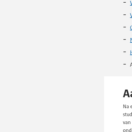
A
Na 
stu
van 
ond