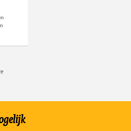
en
en
ze
gelijk