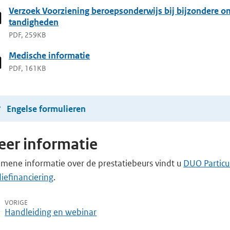
Verzoek Voorziening beroepsonderwijs bij bijzondere o
tandigheden
PDF, 259KB
Medische informatie
PDF, 161KB
Engelse formulieren
er informatie
emene informatie over de prestatiebeurs vindt u
DUO Particul
iefinanciering
.
VORIGE
Handleiding en webinar