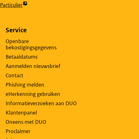
articulier
t
rne
na
Service
Openbare
bekostigingsgegevens
w
Betaaldatums
lad
Aanmelden nieuwsbrief
Contact
Phishing melden
eHerkenning gebruiken
Informatieverzoeken aan DUO
Klantenpanel
Oneens met DUO
Proclaimer