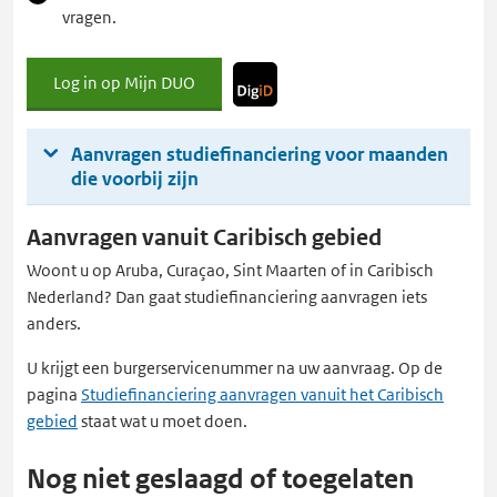
in
vragen.
een
nieuw
Log in op Mijn DUO
tabblad
Met
DigiD
Aanvragen studiefinanciering voor maanden
die voorbij zijn
Aanvragen vanuit Caribisch gebied
Woont u op Aruba, Curaçao, Sint Maarten of in Caribisch
Nederland? Dan gaat studiefinanciering aanvragen iets
anders.
U krijgt een burgerservicenummer na uw aanvraag. Op de
pagina
Studiefinanciering aanvragen vanuit het Caribisch
gebied
staat wat u moet doen.
Nog niet geslaagd of toegelaten