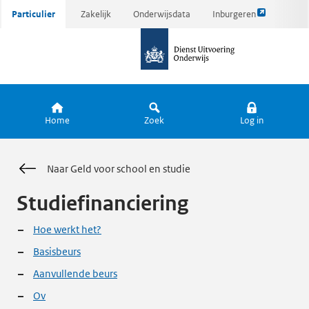
Link
Ga
Particulier
Zakelijk
Onderwijsdata
Inburgeren
opent
direct
naar
externe
naar
de
pagina
inhoud
homepagina
Home
Zoek
Log in
Naar Geld voor school en studie
Studiefinanciering
Hoe werkt het?
Basisbeurs
Aanvullende beurs
Ov