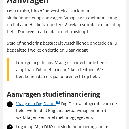
Doet u mbo, hbo of universiteit? Dan kunt u
studiefinanciering aanvragen. Vraag uw studiefinanciering
op tijd aan. Het liefst minstens 8 weken voordat u er recht op
hebt. Dan weet u zeker dat u niets misloopt.
Studiefinanciering bestaat uit verschillende onderdelen. U
bepaalt zelf welke onderdelen u aanvraagt.
Loop geen geld mis. Vraag de aanvullende beurs
altijd aan. Dit hoeft u maar 1 keer te doen. We
berekenen dan elk jaar of u er recht op hebt.
Aanvragen studiefinanciering
Link
Vraag een DigiD aan.
DigiD is uw inlogcode voor de
opent
hele overheid. U krijgt na uw aanvraag binnen 3
externe
werkdagen een brief met inloggegevens.
pagina
Log in op Mijn DUO om studiefinanciering aan te