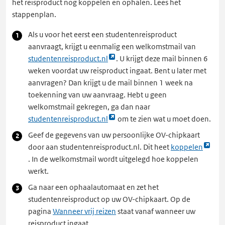
het reisproduct nog koppelen en ophalen. Lees het
stappenplan.
Als u voor het eerst een studentenreisproduct
aanvraagt, krijgt u eenmalig een welkomstmail van
Link
studentenreisproduct.nl
. U krijgt deze mail binnen 6
opent
weken voordat uw reisproduct ingaat. Bent u later met
externe
aanvragen? Dan krijgt u de mail binnen 1 week na
pagina
toekenning van uw aanvraag. Hebt u geen
in
welkomstmail gekregen, ga dan naar
een
Link
studentenreisproduct.nl
om te zien wat u moet doen.
nieuw
opent
Geef de gegevens van uw persoonlijke OV-chipkaart
tabblad
externe
Link
door aan studentenreisproduct.nl. Dit heet
koppelen
pagina
opent
. In de welkomstmail wordt uitgelegd hoe koppelen
in
externe
werkt.
een
pagina
Ga naar een ophaalautomaat en zet het
nieuw
in
studentenreisproduct op uw OV-chipkaart. Op de
tabblad
een
pagina
Wanneer vrij reizen
staat vanaf wanneer uw
nieuw
reisproduct ingaat.