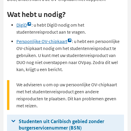
Wat hebt u nodig?
Link
DigiD
: u hebt DigiD nodig om het
opent
studentenreisproduct aan te vragen.
externe
Link
Persoonlijke OV-chipkaart
: u hebt een persoonlijke
pagina
opent
OV-chipkaart nodig om het studentenreisproduct te
in
externe
gebruiken. U kunt met uw studentenreisproduct van
een
pagina
DUO nog niet overstappen naar OVpay. Zodra dit wel
nieuw
in
kan, krijgt u een bericht.
tabblad
een
nieuw
We adviseren u om op uw persoonlijke OV-chipkaart
tabblad
met het studentenreisproduct geen andere
reisproducten te plaatsen. Dit kan problemen geven
met reizen.
Studenten uit Caribisch gebied zonder
burgerservicenummer (BSN)