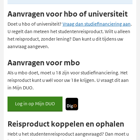
Aanvragen voor hbo of universiteit
Doet u hbo of universiteit?
Vraag dan studiefinanciering aan
.
U regelt dan meteen het studentenreisproduct. Wilt u alleen
het reisproduct, zonder lening? Dan kunt u dit tijdens uw
aanvraag aangeven.
Aanvragen voor mbo
Als u mbo doet, moet u 18 zijn voor studiefinanciering. Het
reisproduct kunt u wél voor uw 18e krijgen. U vraagt dit aan
in Mijn DUO.
Log in op Mijn DUO
Met
DigiD
Reisproduct koppelen en ophalen
Hebt u het studentenreisproduct aangevraagd? Dan moet u