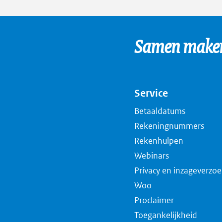
ext
pag
in
Samen maken 
een
nie
tab
Service
Betaaldatums
Rekeningnummers
Rekenhulpen
Webinars
Privacy en inzageverzo
Woo
Proclaimer
Toegankelijkheid