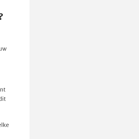
?
 uw
int
dit
elke