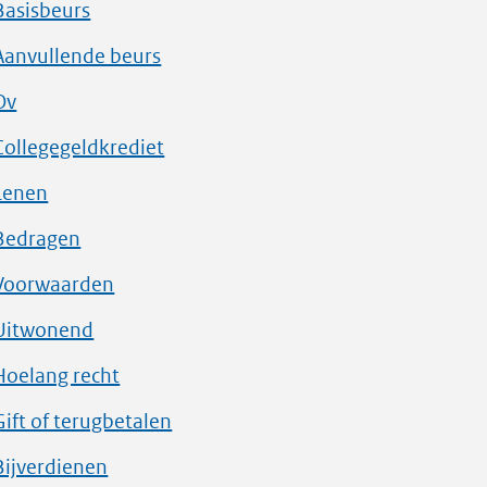
Basisbeurs
Aanvullende beurs
Ov
Collegegeldkrediet
Lenen
Bedragen
Voorwaarden
Uitwonend
Hoelang recht
Gift of terugbetalen
Bijverdienen