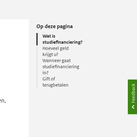
Op deze pagina
Wat is
studiefinanciering?
Hoeveel geld
krijgt u?
Wanneer gaat
studiefinanciering
in?
Gift of
terugbetalen
Feedback
en,