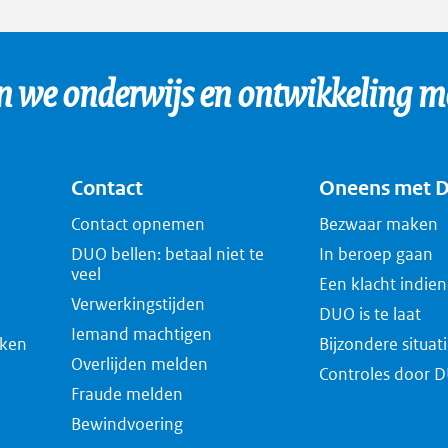
erne
ina
we onderwijs en ontwikkeling mo
uw
blad
Contact
Oneens met 
Contact opnemen
Bezwaar maken
DUO bellen: betaal niet te
In beroep gaan
veel
Een klacht indie
Verwerkingstijden
DUO is te laat
Iemand machtigen
eken
Bijzondere situat
Overlijden melden
Controles door 
Fraude melden
Bewindvoering