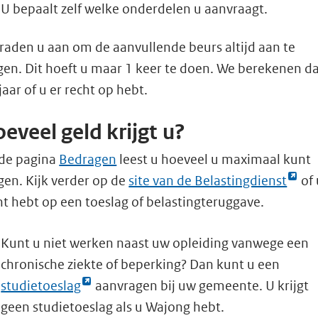
U bepaalt zelf welke onderdelen u aanvraagt.
raden u aan om de aanvullende beurs altijd aan te
gen. Dit hoeft u maar 1 keer te doen. We berekenen d
 jaar of u er recht op hebt.
eveel geld krijgt u?
de pagina
Bedragen
leest u hoeveel u maximaal kunt
Link
jgen. Kijk verder op de
site van de Belastingdienst
of 
opent
ht hebt op een toeslag of belastingteruggave.
externe
Kunt u niet werken naast uw opleiding vanwege een
pagina
chronische ziekte of beperking? Dan kunt u een
in
Link
studietoeslag
aanvragen bij uw gemeente. U krijgt
een
opent
geen studietoeslag als u Wajong hebt.
nieuw