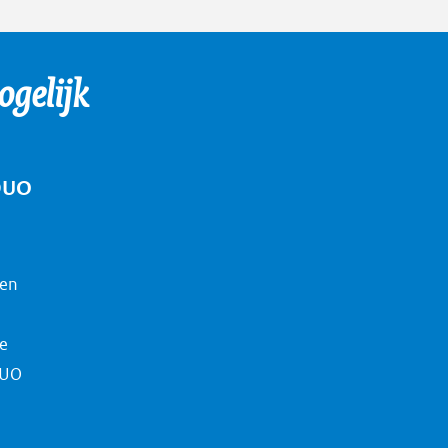
gelijk
DUO
nen
ie
DUO