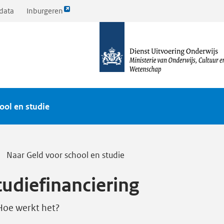
Link
data
Inburgeren
opent
naar
externe
de
pagina
homepagina
ool en studie
Naar Geld voor school en studie
tudiefinanciering
Hoe werkt het?