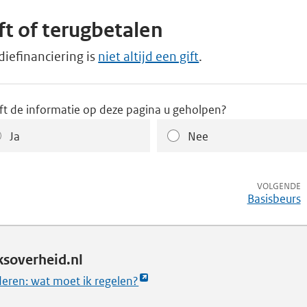
ft of terugbetalen
diefinanciering is
niet altijd een gift
.
ft de informatie op deze pagina u geholpen?
Ja
Nee
p
VOLGENDE
Basisbeurs
ksoverheid.nl
deren: wat moet ik regelen?
nt