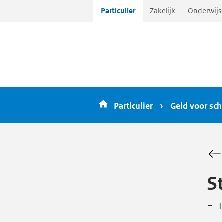
Ga
Particulier
Zakelijk
Onderwijs
direct
naar
inhoud
Particulier
Geld voor sch
S