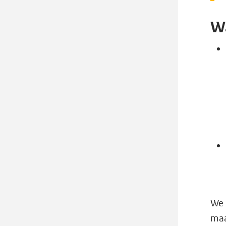
Wa
We 
maa