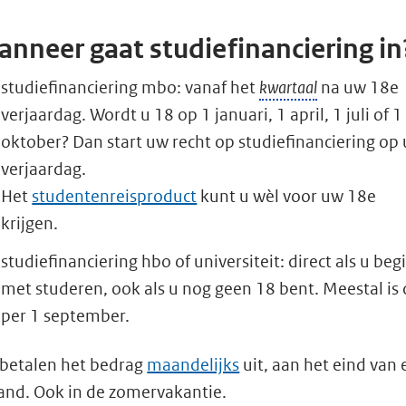
externe
tabblad
pagina
nneer gaat studiefinanciering in
in
studiefinanciering mbo: vanaf het
kwartaal
na uw 18e
een
verjaardag. Wordt u 18 op 1 januari, 1 april, 1 juli of 1
nieuw
oktober? Dan start uw recht op studiefinanciering op
tabblad
verjaardag.
Het
studentenreisproduct
kunt u wèl voor uw 18e
krijgen.
studiefinanciering hbo of universiteit: direct als u beg
met studeren, ook als u nog geen 18 bent. Meestal is 
per 1 september.
betalen het bedrag
maandelijks
uit, aan het eind van 
nd. Ook in de zomervakantie.