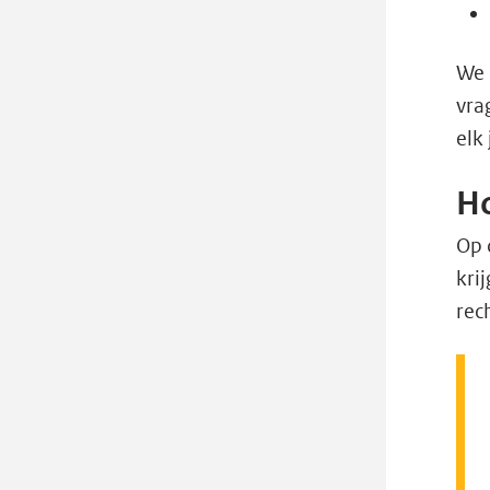
We 
vra
elk
Ho
Op 
kri
rec