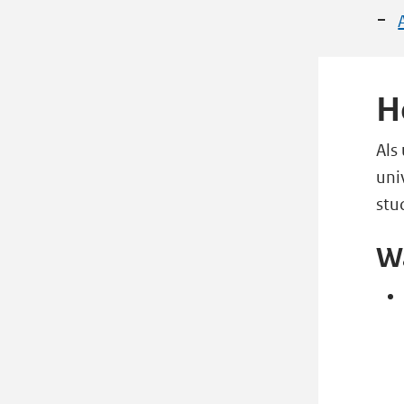
H
Als
uni
stu
Wa