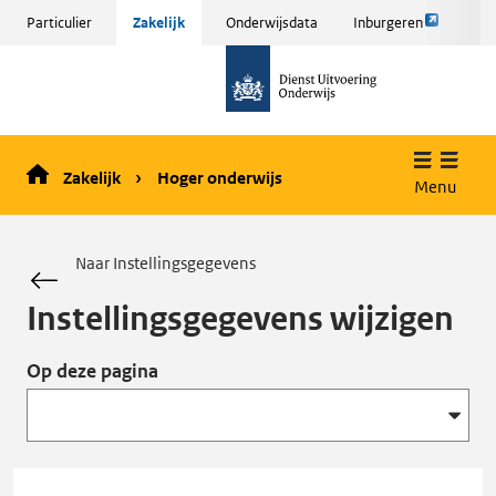
Link
Sla
Particulier
Zakelijk
Onderwijsdata
Inburgeren
opent
menu
naar
externe
over
de
pagina
en ga
homepage
naar
de
Zakelijk
Hoger onderwijs
inhoud
Menu
Naar Instellingsgegevens
Instellingsgegevens wijzigen
Op deze pagina