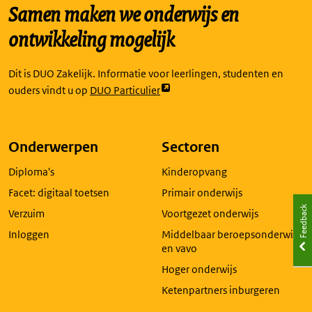
Samen maken we onderwijs en
ontwikkeling mogelijk
Dit is DUO Zakelijk. Informatie voor leerlingen, studenten en
Link
ouders vindt u op
DUO Particulier
opent
externe
pagina
Onderwerpen
Sectoren
in
Diploma's
Kinderopvang
een
nieuw
Facet: digitaal toetsen
Primair onderwijs
tabblad
Feedback
Verzuim
Voortgezet onderwijs
Inloggen
Middelbaar beroepsonderwijs
en vavo
Hoger onderwijs
Ketenpartners inburgeren