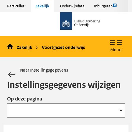
Link
Sla
Particulier
Zakelijk
Onderwijsdata
Inburgeren
opent
menu
naar
externe
over
de
pagina
en ga
homepage
naar
de
Zakelijk
Voortgezet onderwijs
inhoud
Menu
Naar Instellingsgegevens
Instellingsgegevens wijzigen
Op deze pagina