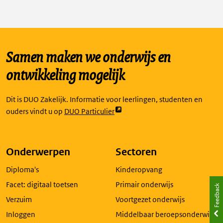
Samen maken we onderwijs en
ontwikkeling mogelijk
Dit is DUO Zakelijk. Informatie voor leerlingen, studenten en
Link
ouders vindt u op
DUO Particulier
opent
externe
pagina
Onderwerpen
Sectoren
in
Diploma's
Kinderopvang
een
nieuw
Facet: digitaal toetsen
Primair onderwijs
Feedback
tabblad
Verzuim
Voortgezet onderwijs
Inloggen
Middelbaar beroepsonderwijs