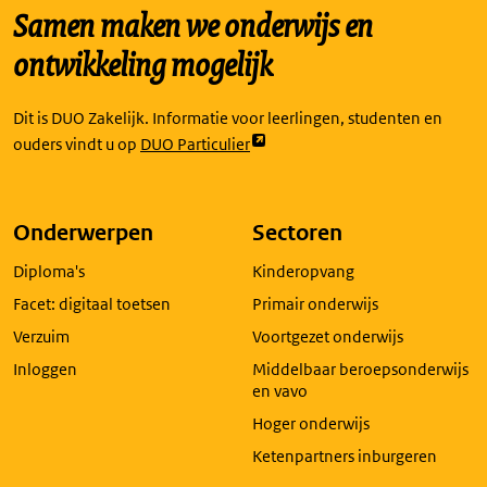
Samen maken we onderwijs en
ontwikkeling mogelijk
Dit is DUO Zakelijk. Informatie voor leerlingen, studenten en
Link
ouders vindt u op
DUO Particulier
opent
externe
pagina
Onderwerpen
Sectoren
in
Diploma's
Kinderopvang
een
nieuw
Facet: digitaal toetsen
Primair onderwijs
tabblad
Verzuim
Voortgezet onderwijs
Inloggen
Middelbaar beroepsonderwijs
en vavo
Hoger onderwijs
Ketenpartners inburgeren