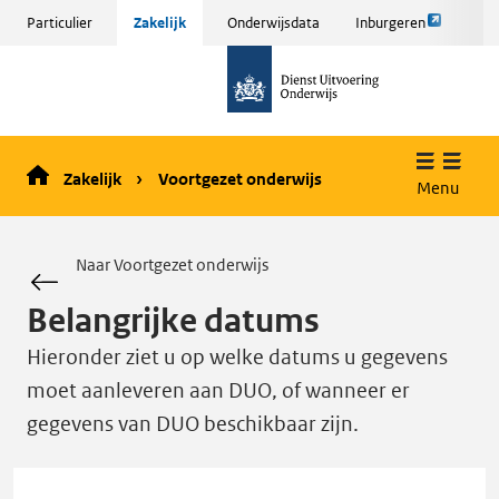
Link
Sla
Particulier
Zakelijk
Onderwijsdata
Inburgeren
opent
menu
naar
externe
over
de
pagina
en ga
homepage
naar
de
Zakelijk
Voortgezet onderwijs
inhoud
Menu
Naar Voortgezet onderwijs
Belangrijke datums
Hieronder ziet u op welke datums u gegevens
moet aanleveren aan DUO, of wanneer er
gegevens van DUO beschikbaar zijn.