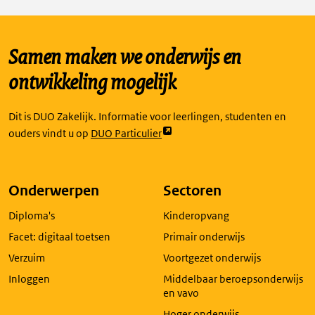
Samen maken we onderwijs en
ontwikkeling mogelijk
Dit is DUO Zakelijk. Informatie voor leerlingen, studenten en
Link
ouders vindt u op
DUO Particulier
opent
externe
pagina
Onderwerpen
Sectoren
in
Diploma's
Kinderopvang
een
nieuw
Facet: digitaal toetsen
Primair onderwijs
tabblad
Verzuim
Voortgezet onderwijs
Inloggen
Middelbaar beroepsonderwijs
en vavo
Hoger onderwijs