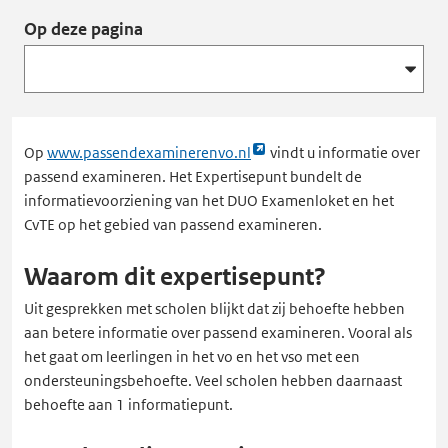
Op deze pagina
Link
Op
www.passendexaminerenvo.nl
vindt u informatie over
opent
passend examineren. Het Expertisepunt bundelt de
externe
informatievoorziening van het DUO Examenloket en het
pagina
CvTE op het gebied van passend examineren.
in
Waarom dit expertisepunt?
een
nieuw
Uit gesprekken met scholen blijkt dat zij behoefte hebben
tabblad
aan betere informatie over passend examineren. Vooral als
het gaat om leerlingen in het vo en het vso met een
ondersteuningsbehoefte. Veel scholen hebben daarnaast
behoefte aan 1 informatiepunt.