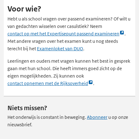
Voor wie?
Hebt u als school vragen over passend examineren? Of wilt u
van gedachten wisselen over casuïstiek? Neem
Link
contact op met het Expertisepunt passend examineren
.
opent
Met andere vragen over het examen kunt u nog steeds
externe
terecht bij het
Examenloket van DUO
.
pagina
Leerlingen en ouders met vragen kunnen het best in gesprek
in
gaan met hun school. Die heeft immers goed zicht op de
een
eigen mogelijkheden. Zij kunnen ook
nieuw
Link
contact opnemen met de Rijksoverheid
.
tabblad
opent
externe
pagina
Niets missen?
in
Het onderwijs is constant in beweging.
Abonneer
u op onze
een
nieuwsbrief.
nieuw
tabblad