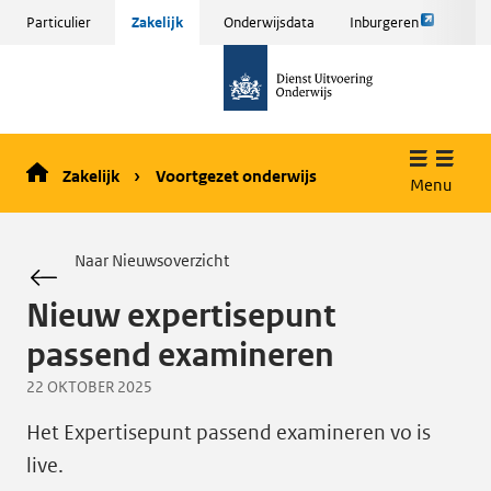
Link
Sla
Particulier
Zakelijk
Onderwijsdata
Inburgeren
opent
menu
naar
externe
over
de
pagina
en ga
homepage
naar
de
Zakelijk
Voortgezet onderwijs
inhoud
Menu
Naar Nieuwsoverzicht
Nieuw expertisepunt
passend examineren
22 OKTOBER 2025
Het Expertisepunt passend examineren vo is
live.