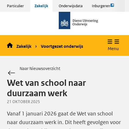
Link
Sla
Particulier
Zakelijk
Onderwijsdata
Inburgeren
opent
menu
naar
externe
over
de
pagina
en ga
homepage
naar
de
Zakelijk
Voortgezet onderwijs
inhoud
Menu
Naar Nieuwsoverzicht
Wet van school naar
duurzaam werk
21 OKTOBER 2025
Vanaf 1 januari 2026 gaat de Wet van school
naar duurzaam werk in. Dit heeft gevolgen voor