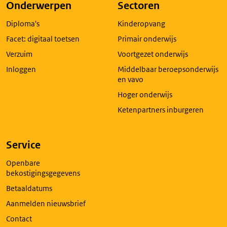
pagina
Onderwerpen
Sectoren
in
Diploma's
Kinderopvang
een
nieuw
Facet: digitaal toetsen
Primair onderwijs
tabblad
Verzuim
Voortgezet onderwijs
Inloggen
Middelbaar beroepsonderwijs
en vavo
Hoger onderwijs
Ketenpartners inburgeren
Service
Openbare
bekostigingsgegevens
Betaaldatums
Aanmelden nieuwsbrief
Contact