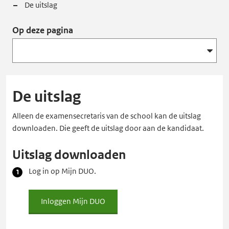
De uitslag
Op deze pagina
De uitslag
Alleen de examensecretaris van de school kan de uitslag
downloaden. Die geeft de uitslag door aan de kandidaat.
Uitslag downloaden
Log in op Mijn DUO.
Inloggen Mijn DUO
Inloggen
Mijn
DUO