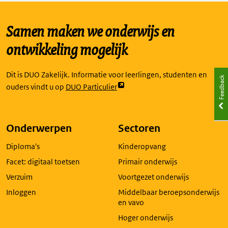
Samen maken we onderwijs en
ontwikkeling mogelijk
Dit is DUO Zakelijk. Informatie voor leerlingen, studenten en
Feedback
Link
ouders vindt u op
DUO Particulier
opent
externe
pagina
Onderwerpen
Sectoren
in
Diploma's
Kinderopvang
een
nieuw
Facet: digitaal toetsen
Primair onderwijs
tabblad
Verzuim
Voortgezet onderwijs
Inloggen
Middelbaar beroepsonderwijs
en vavo
Hoger onderwijs