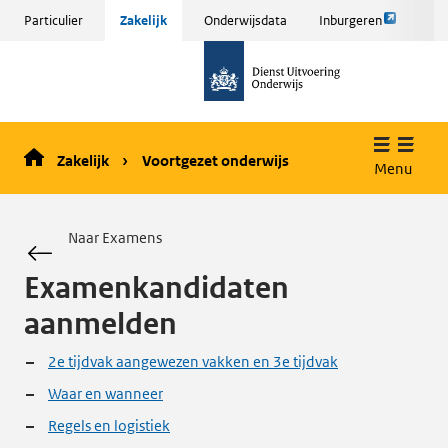
Link
Sla
Particulier
Zakelijk
Onderwijsdata
Inburgeren
opent
menu
naar
externe
over
de
pagina
en ga
homepage
naar
de
Zakelijk
Voortgezet onderwijs
inhoud
Menu
Naar Examens
Examenkandidaten
aanmelden
2e tijdvak aangewezen vakken en 3e tijdvak
Waar en wanneer
Regels en logistiek