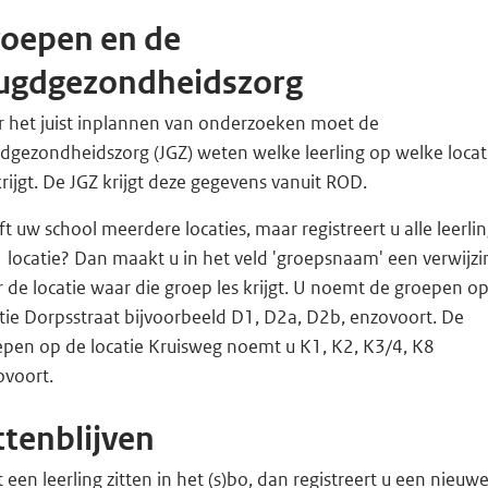
oepen en de
eugdgezondheidszorg
r het juist inplannen van onderzoeken moet de
dgezondheidszorg (JGZ) weten welke leerling op welke locat
krijgt. De JGZ krijgt deze gegevens vanuit ROD.
t uw school meerdere locaties, maar registreert u alle leerli
 locatie? Dan maakt u in het veld 'groepsnaam' een verwijzi
 de locatie waar die groep les krijgt. U noemt de groepen o
tie Dorpsstraat bijvoorbeeld D1, D2a, D2b, enzovoort. De
epen op de locatie Kruisweg noemt u K1, K2, K3/4, K8
ovoort.
ttenblijven
ft een leerling zitten in het (s)bo, dan registreert u een nieuw