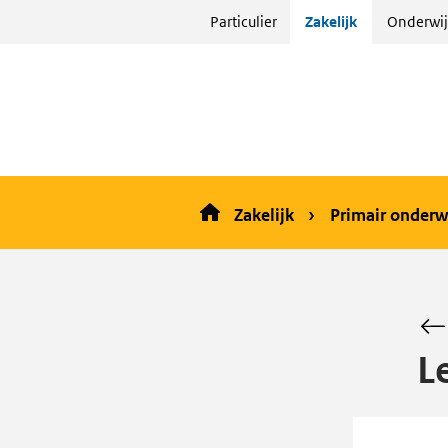
Sla
Particulier
Zakelijk
Onderwij
menu
over
en ga
naar
de
inhoud
Zakelijk
Primair onderw
L