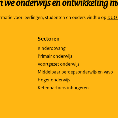
we onderwijs en ontwikkeling mo
Link
ormatie voor leerlingen, studenten en ouders vindt u op
DUO P
open
exte
Sectoren
pagi
in
Kinderopvang
een
Primair onderwijs
nieu
Voortgezet onderwijs
tabb
Middelbaar beroepsonderwijs en vavo
Hoger onderwijs
Ketenpartners inburgeren