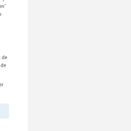
en’
p
k de
 de
er