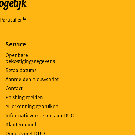
gelijk
articulier
t
rne
na
Service
Openbare
bekostigingsgegevens
w
Betaaldatums
lad
Aanmelden nieuwsbrief
Contact
Phishing melden
eHerkenning gebruiken
Informatieverzoeken aan DUO
Klantenpanel
Oneens met DUO