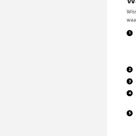
W
Wiss
waar