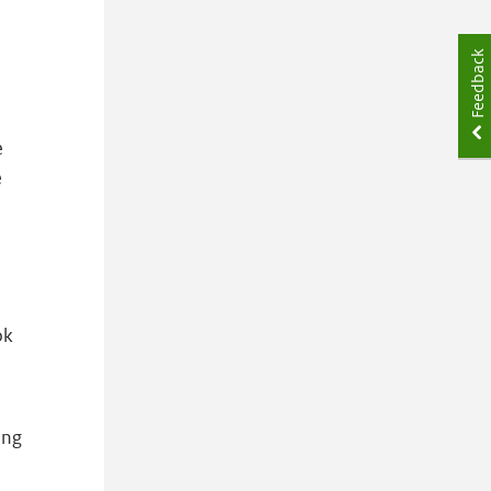
Feedback
e
e
ok
ing