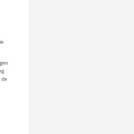
ie
ngen
ng
p de
e