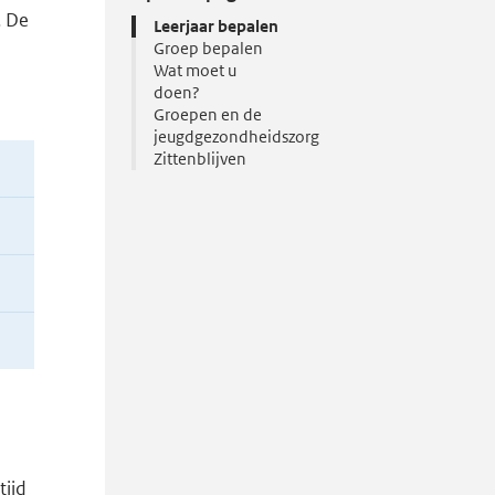
. De
Leerjaar bepalen
Groep bepalen
Wat moet u
doen?
Groepen en de
jeugdgezondheidszorg
Zittenblijven
tijd