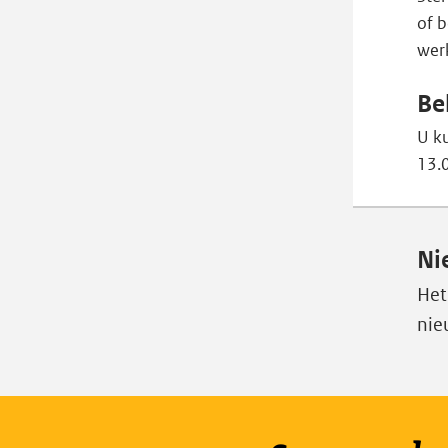
of 
wer
Be
U k
13.0
Ni
Het
nie