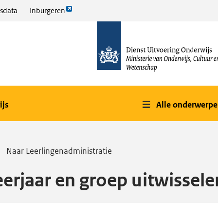
Link
sdata
Inburgeren
opent
naar
externe
de
pagina
homepage
ijs
Alle onderwerp
Naar Leerlingenadministratie
eerjaar en groep uitwissele