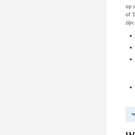
op s
of ‘
zijn: