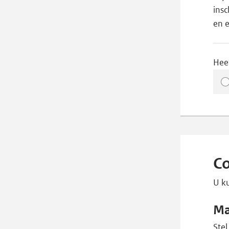
insc
en 
Hee
C
U ku
Ma
Stel