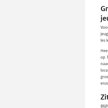
Gr
j
Voo
jeug
les 
Heef
op 1
naar
loca
gro
enz
Zi
Blij