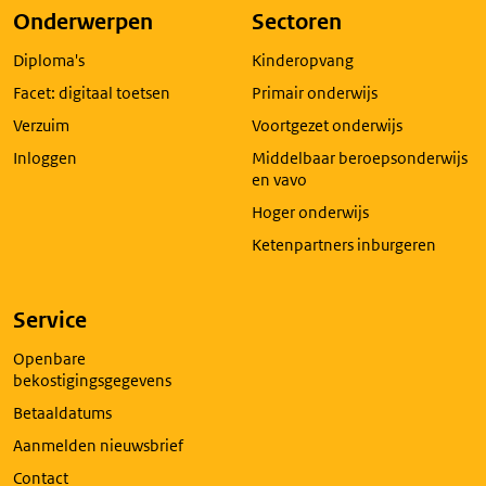
pagina
Onderwerpen
Sectoren
in
Diploma's
Kinderopvang
een
nieuw
Facet: digitaal toetsen
Primair onderwijs
tabblad
Verzuim
Voortgezet onderwijs
Inloggen
Middelbaar beroepsonderwijs
en vavo
Hoger onderwijs
Ketenpartners inburgeren
Service
Openbare
bekostigingsgegevens
Betaaldatums
Aanmelden nieuwsbrief
Contact