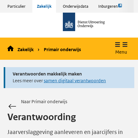
Link
Sla
Particulier
Zakelijk
Onderwijsdata
Inburgeren
opent
menu
naar
externe
over
de
pagina
en ga
homepage
naar
de
Zakelijk
Primair onderwijs
inhoud
Menu
Verantwoorden makkelijk maken
Lees meer over
samen digitaal verantwoorden
Naar Primair onderwijs
Verantwoording
Jaarverslaggeving aanleveren en jaarcijfers in