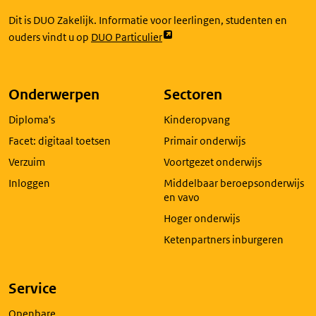
Dit is DUO Zakelijk. Informatie voor leerlingen, studenten en
Link
ouders vindt u op
DUO Particulier
opent
externe
pagina
Onderwerpen
Sectoren
in
Diploma's
Kinderopvang
een
nieuw
Facet: digitaal toetsen
Primair onderwijs
tabblad
Verzuim
Voortgezet onderwijs
Inloggen
Middelbaar beroepsonderwijs
en vavo
Hoger onderwijs
Ketenpartners inburgeren
Service
Openbare