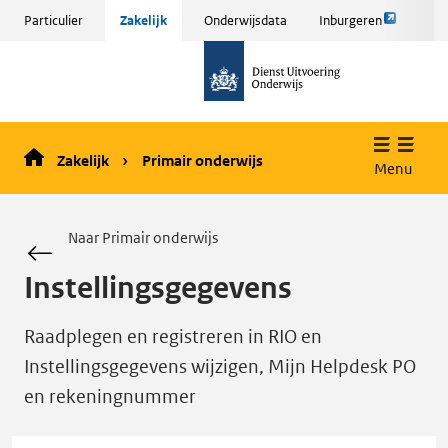
Link
Sla
Particulier
Zakelijk
Onderwijsdata
Inburgeren
opent
menu
naar
externe
over
de
pagina
en ga
homepage
naar
de
Zakelijk
Primair onderwijs
inhoud
Menu
Naar Primair onderwijs
Instellingsgegevens
Raadplegen en registreren in RIO en
Instellingsgegevens wijzigen, Mijn Helpdesk PO
en rekeningnummer