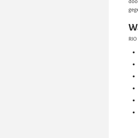
door
geg
Wa
RIO