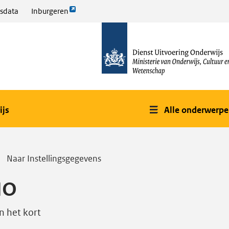
Link
sdata
Inburgeren
opent
naar
externe
de
pagina
homepage
ijs
Alle onderwerp
Naar Instellingsgegevens
IO
In het kort