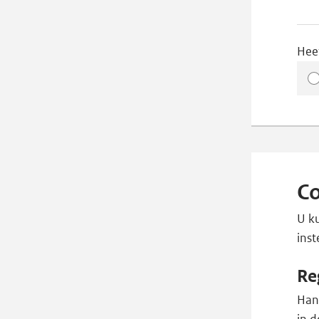
Hee
Co
U ku
ins
Re
Han