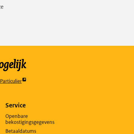
ze
gelijk
articulier
t
rne
na
Service
Openbare
bekostigingsgegevens
w
Betaaldatums