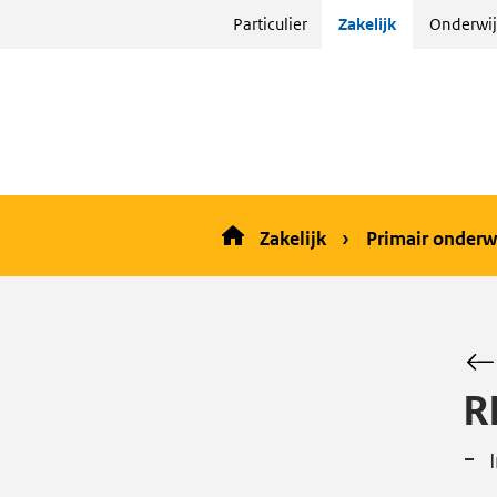
Sla
Particulier
Zakelijk
Onderwij
menu
over
en ga
naar
de
inhoud
Zakelijk
Primair onderw
R