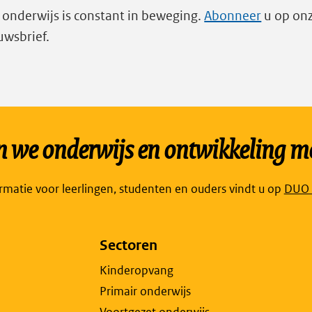
 onderwijs is constant in beweging.
Abonneer
u op on
uwsbrief.
we onderwijs en ontwikkeling mo
Link
ormatie voor leerlingen, studenten en ouders vindt u op
DUO P
open
exte
Sectoren
pagi
in
Kinderopvang
een
Primair onderwijs
nieu
Voortgezet onderwijs