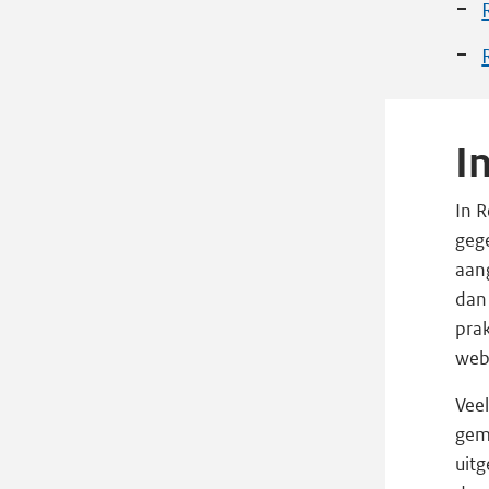
I
In R
gege
aan
dan 
prak
web
Veel
geme
uitg