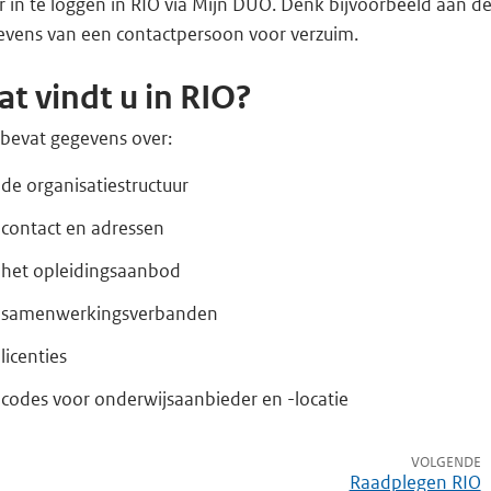
 in te loggen in RIO via Mijn DUO. Denk bijvoorbeeld aan d
evens van een contactpersoon voor verzuim.
t vindt u in RIO?
 bevat gegevens over:
de organisatiestructuur
contact en adressen
het opleidingsaanbod
samenwerkingsverbanden
licenties
codes voor onderwijsaanbieder en -locatie
VOLGENDE
Raadplegen RIO