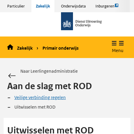
Link
Sla
Particulier
Zakelijk
Onderwijsdata
Inburgeren
opent
menu
naar
externe
over
de
pagina
en ga
homepage
naar
de
Zakelijk
Primair onderwijs
inhoud
Menu
Naar Leerlingenadministratie
Aan de slag met ROD
Veilige verbinding regelen
Uitwisselen met ROD
Uitwisselen met ROD