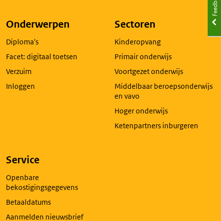
Feedback
externe
pagina
Onderwerpen
Sectoren
in
Diploma's
Kinderopvang
een
nieuw
Facet: digitaal toetsen
Primair onderwijs
tabblad
Verzuim
Voortgezet onderwijs
Inloggen
Middelbaar beroepsonderwijs
en vavo
Hoger onderwijs
Ketenpartners inburgeren
Service
Openbare
bekostigingsgegevens
Betaaldatums
Aanmelden nieuwsbrief