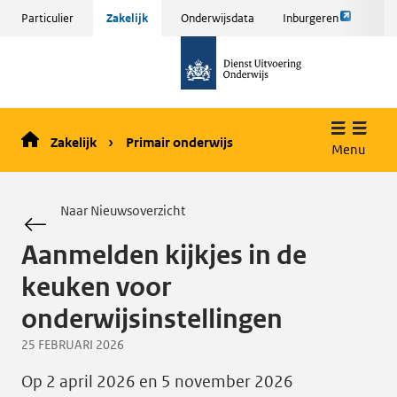
Link
Sla
Particulier
Zakelijk
Onderwijsdata
Inburgeren
opent
menu
naar
externe
over
de
pagina
en ga
homepage
naar
de
Zakelijk
Primair onderwijs
inhoud
Menu
Naar Nieuwsoverzicht
Aanmelden kijkjes in de
keuken voor
onderwijsinstellingen
25 FEBRUARI 2026
Op 2 april 2026 en 5 november 2026