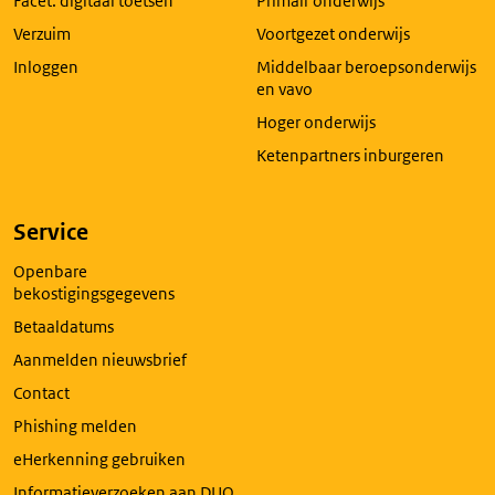
Facet: digitaal toetsen
Primair onderwijs
tabblad
Verzuim
Voortgezet onderwijs
Inloggen
Middelbaar beroepsonderwijs
en vavo
Hoger onderwijs
Ketenpartners inburgeren
Service
Openbare
bekostigingsgegevens
Betaaldatums
Aanmelden nieuwsbrief
Contact
Phishing melden
eHerkenning gebruiken
Informatieverzoeken aan DUO