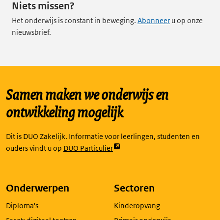
Niets missen?
Het onderwijs is constant in beweging.
Abonneer
u op onze
nieuwsbrief.
Samen maken we onderwijs en
ontwikkeling mogelijk
Dit is DUO Zakelijk. Informatie voor leerlingen, studenten en
Link
ouders vindt u op
DUO Particulier
opent
externe
pagina
Onderwerpen
Sectoren
in
Diploma's
Kinderopvang
een
nieuw