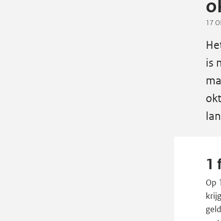
o
17 O
He
is 
ma
okt
lan
1 
Op 
krij
geld