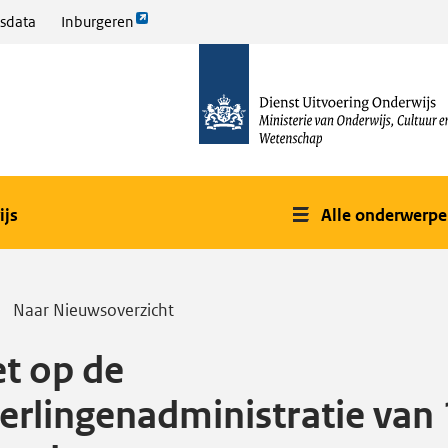
Link
sdata
Inburgeren
opent
naar
externe
de
pagina
homepage
ijs
Alle onderwerp
Naar Nieuwsoverzicht
et op de
eerlingenadministratie van 