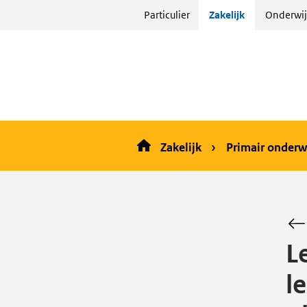
Sla
Particulier
Zakelijk
Onderwij
menu
over
en ga
naar
de
inhoud
Zakelijk
Primair onderw
L
l