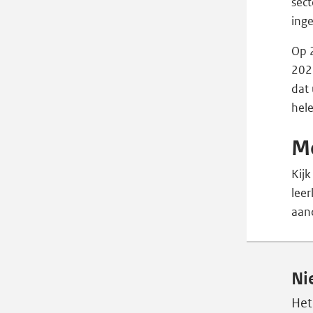
sect
ing
Op 2
202
dat 
hel
Me
Kij
leer
aand
Ni
Het