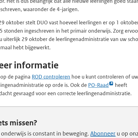
or. Het is dus belangrijk dat alle nieuwe leerlingen goed staa
eschreven, waaronder de 4-jarigen.
9 oktober stelt DUO vast hoeveel leerlingen er op 1 oktobe
5 stonden ingeschreven in het primair onderwijs. Zorg ervoo
u uiterlijk 29 oktober de leerlingenadministratie van uw sch
emaal hebt bijgewerkt.
er informatie
k op de pagina
ROD controleren
hoe u kunt controleren of u
Link
lingenadministratie op orde is. Ook de
PO-Raad
heeft
opent
acht gevraagd voor een correcte leerlingenadministratie.
externe
pagina
in
ets missen?
een
 onderwijs is constant in beweging.
Abonneer
u op on
nieuw