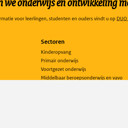
we onderwijs en ontwikkeling mo
Link
ormatie voor leerlingen, studenten en ouders vindt u op
DUO P
open
exte
Sectoren
pagi
in
Kinderopvang
een
Primair onderwijs
nieu
Voortgezet onderwijs
tabb
Middelbaar beroepsonderwijs en vavo
Hoger onderwijs
Ketenpartners inburgeren