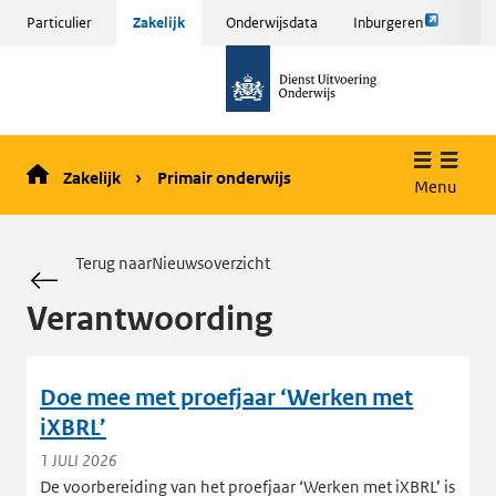
Link
Sla
Particulier
Zakelijk
Onderwijsdata
Inburgeren
opent
menu
naar
externe
over
de
pagina
en ga
homepage
naar
de
Zakelijk
Primair onderwijs
inhoud
Menu
Terug naarNieuwsoverzicht
Verantwoording
Doe mee met proefjaar ‘Werken met
iXBRL’
1 JULI 2026
De voorbereiding van het proefjaar ‘Werken met iXBRL’ is