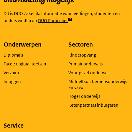
Dit is DUO Zakelijk. Informatie voor leerlingen, studenten en
Link
ouders vindt u op
DUO Particulier
opent
externe
pagina
Onderwerpen
Sectoren
in
Diploma's
Kinderopvang
een
nieuw
Facet: digitaal toetsen
Primair onderwijs
tabblad
Verzuim
Voortgezet onderwijs
Inloggen
Middelbaar beroepsonderwijs
en vavo
Hoger onderwijs
Ketenpartners inburgeren
Service