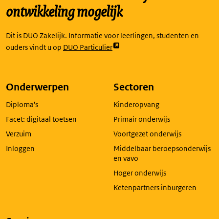
ontwikkeling mogelijk
Dit is DUO Zakelijk. Informatie voor leerlingen, studenten en
Link
ouders vindt u op
DUO Particulier
opent
externe
pagina
Onderwerpen
Sectoren
in
Diploma's
Kinderopvang
een
nieuw
Facet: digitaal toetsen
Primair onderwijs
tabblad
Verzuim
Voortgezet onderwijs
Inloggen
Middelbaar beroepsonderwijs
en vavo
Hoger onderwijs
Ketenpartners inburgeren