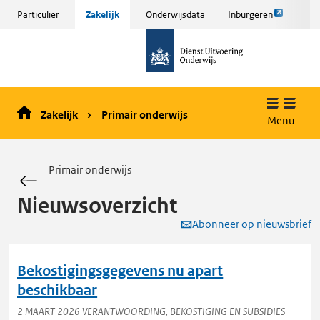
Link
Sla
Particulier
Zakelijk
Onderwijsdata
Inburgeren
opent
menu
naar
externe
over
de
pagina
en ga
homepage
naar
de
Zakelijk
Primair onderwijs
inhoud
Menu
Primair onderwijs
Nieuwsoverzicht
Abonneer op nieuwsbrief
Bekostigingsgegevens nu apart
beschikbaar
2 MAART 2026
VERANTWOORDING,
BEKOSTIGING EN SUBSIDIES